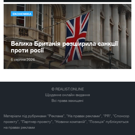
ЕКОНОМІКА
Велика Британія розширила санкції
проти росії
6 серпня 2026
© REALIST.ONLINE
Щоденне онлайн-видання
Всі права захищені
Матеріали під рубриками "Реклама", "На правах реклами", "PR", "Спонсор
проекту", "Партнер проекту", "Новини компаній", "Позиція" публікуються
на правах реклами