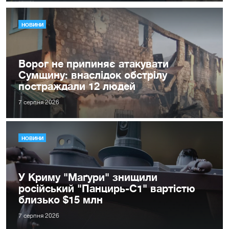
НОВИНИ
Ворог не припиняє атакувати
Сумщину: внаслідок обстрілу
постраждали 12 людей
7 серпня 2026
НОВИНИ
У Криму "Маґури" знищили
російський "Панцирь-С1" вартістю
близько $15 млн
7 серпня 2026