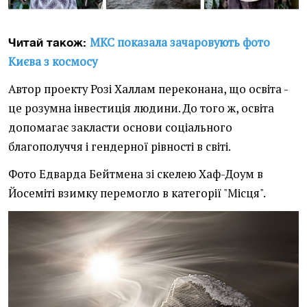
МКС показала зачаровують фото
Читай також:
Києва з космосу
Автор проекту Розі Халлам переконана, що освіта -
це розумна інвестиція людини. До того ж, освіта
допомагає закласти основи соціального
благополуччя і гендерної рівності в світі.
Фото Едварда Бейтмена зі скелею Хаф-Доум в
Йосеміті взимку перемогло в категорії "Місця".