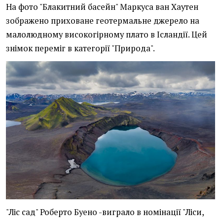
На фото "Блакитний басейн" Маркуса ван Хаутен
зображено приховане геотермальне джерело на
малолюдному високогірному плато в Ісландії. Цей
знімок переміг в категорії "Природа".
"Ліс сад" Роберто Буено -виграло в номінації "Ліси,