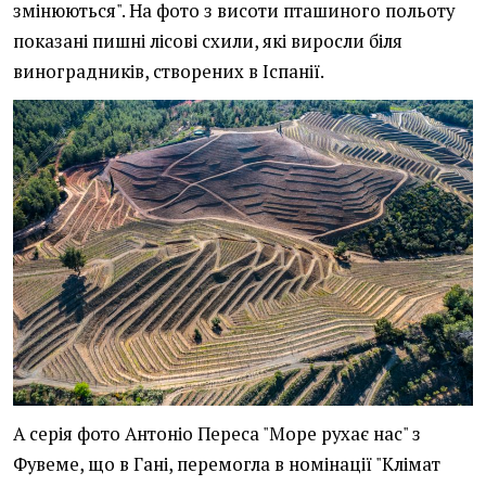
змінюються". На фото з висоти пташиного польоту
показані пишні лісові схили, які виросли біля
виноградників, створених в Іспанії.
А серія фото Антоніо Переса "Море рухає нас" з
Фувеме, що в Гані, перемогла в номінації "Клімат