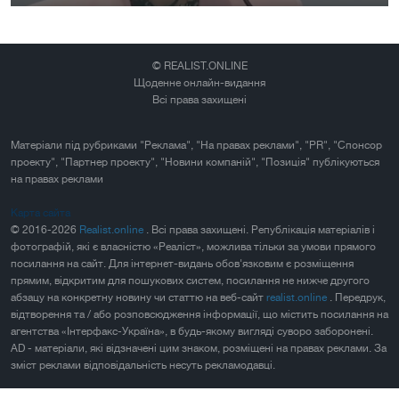
© REALIST.ONLINE
Щоденне онлайн-видання
Всі права захищені
Матеріали під рубриками "Реклама", "На правах реклами", "PR", "Спонсор
проекту", "Партнер проекту", "Новини компаній", "Позиція" публікуються
на правах реклами
Карта сайта
© 2016-2026
Realist.online
. Всі права захищені. Републікація матеріалів і
фотографій, які є власністю «Реаліст», можлива тільки за умови прямого
посилання на сайт. Для інтернет-видань обов'язковим є розміщення
прямим, відкритим для пошукових систем, посилання не нижче другого
абзацу на конкретну новину чи статтю на веб-сайт
realist.online
. Передрук,
відтворення та / або розповсюдження інформації, що містить посилання на
агентства «Інтерфакс-Україна», в будь-якому вигляді суворо заборонені.
AD - матеріали, які відзначені цим знаком, розміщені на правах реклами. За
зміст реклами відповідальність несуть рекламодавці.