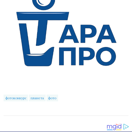
фотоконкурс
планета
фото