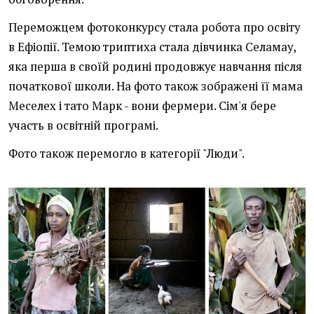
Переможцем фотоконкурсу стала робота про освіту
в Ефіопії. Темою триптиха стала дівчинка Селамау,
яка перша в своїй родині продовжує навчання після
початкової школи. На фото також зображені її мама
Меселех і тато Марк - вони фермери. Сім'я бере
участь в освітній програмі.
Фото також перемогло в категорії "Люди".