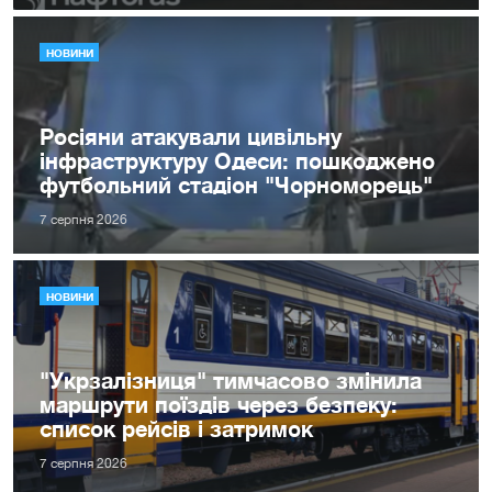
НОВИНИ
Росіяни атакували цивільну
інфраструктуру Одеси: пошкоджено
футбольний стадіон "Чорноморець"
7 серпня 2026
НОВИНИ
"Укрзалізниця" тимчасово змінила
маршрути поїздів через безпеку:
список рейсів і затримок
7 серпня 2026