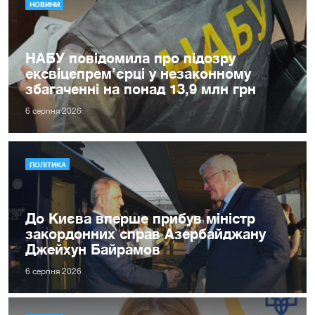
НОВИНИ
НАБУ повідомила про підозру
ексвіцепрем’єрці у незаконному
збагаченні на понад 13,9 млн грн
6 серпня 2026
ПОЛІТИКА
До Києва вперше прибув міністр
закордонних справ Азербайджану
Джейхун Байрамов
6 серпня 2026