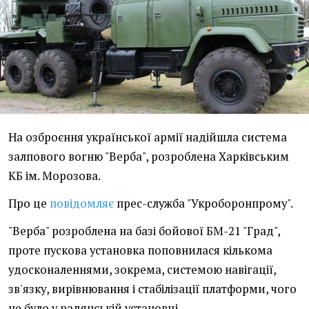
На озброєння української армії надійшла система
залпового вогню "Верба", розроблена Харківським
КБ ім. Морозова.
Про це
повідомляє
прес-служба "Укроборонпрому".
"Верба" розроблена на базі бойової БМ-21 "Град",
проте пускова установка поповнилася кількома
удосконаленнями, зокрема, системою навігації,
зв'язку, вирівнювання і стабілізації платформи, чого
не було у радянській установці.