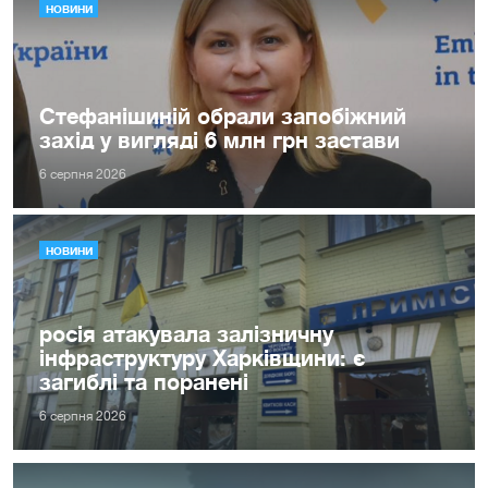
НОВИНИ
Стефанішиній обрали запобіжний
захід у вигляді 6 млн грн застави
6 серпня 2026
НОВИНИ
росія атакувала залізничну
інфраструктуру Харківщини: є
загиблі та поранені
6 серпня 2026