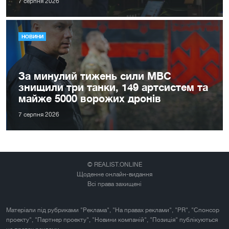
7 серпня 2026
НОВИНИ
За минулий тижень сили МВС
знищили три танки, 149 артсистем та
майже 5000 ворожих дронів
7 серпня 2026
© REALIST.ONLINE
Щоденне онлайн-видання
Всі права захищені
Матеріали під рубриками "Реклама", "На правах реклами", "PR", "Спонсор
проекту", "Партнер проекту", "Новини компаній", "Позиція" публікуються