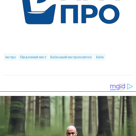
метро
Південний міст
Київський метрополітен
Київ