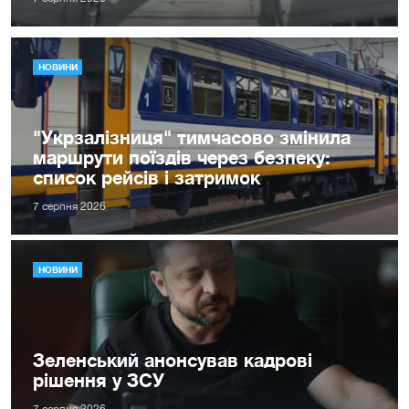
НОВИНИ
"Укрзалізниця" тимчасово змінила
маршрути поїздів через безпеку:
список рейсів і затримок
7 серпня 2026
НОВИНИ
Зеленський анонсував кадрові
рішення у ЗСУ