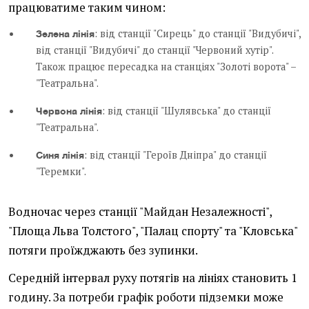
працюватиме таким чином:
: від станції "Сирець" до станції "Видубичі",
Зелена лінія
від станції "Видубичі" до станції "Червоний хутір".
Також працює пересадка на станціях "Золоті ворота" –
"Театральна".
: від станції "Шулявська" до станції
Червона лінія
"Театральна".
: від станції "Героїв Дніпра" до станції
Синя лінія
"Теремки".
Водночас через станції "Майдан Незалежності",
"Площа Льва Толстого", "Палац спорту" та "Кловська"
потяги проїжджають без зупинки.
Середній інтервал руху потягів на лініях становить 1
годину. За потреби графік роботи підземки може