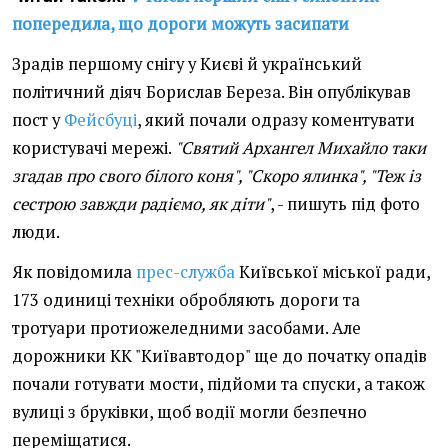
попередила, що дороги можуть засипати
Зрадів першому снігу у Києві й український
політичний діяч Борислав Береза. Він опублікував
пост у
Фейсбуці
, який почали одразу коментувати
користувачі мережі.
"Святий Архангел Михайло таки
згадав про свого білого коня", "Скоро ялинка", "Теж із
сестрою завжди радіємо, як діти"
, - пишуть під фото
люди.
Як повідомила
прес-служба
Київської міської ради,
173 одиниці техніки обробляють дороги та
тротуари протиожеледними засобами. Але
дорожники КК "Київавтодор" ще до початку опадів
почали готувати мости, підйоми та спуски, а також
вулиці з бруківки, щоб водії могли безпечно
переміщатися.