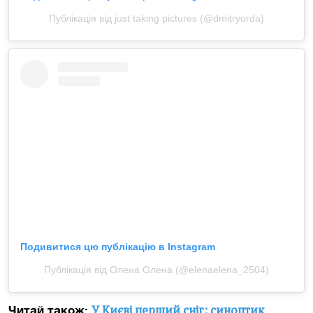
Публікація від just taking pictures (@dmitryorda)
Подивитися цю публікацію в Instagram
Публікація від Олена Олена (@elenaelena_2504)
У Києві перший сніг: синоптик
Читай також: