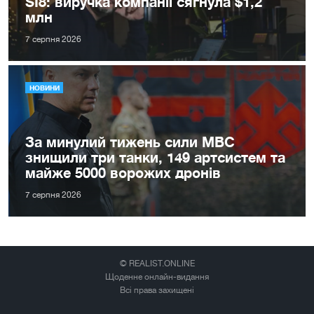
SI8: виручка компанії сягнула $1,2
млн
7 серпня 2026
НОВИНИ
За минулий тижень сили МВС
знищили три танки, 149 артсистем та
майже 5000 ворожих дронів
7 серпня 2026
© REALIST.ONLINE
Щоденне онлайн-видання
Всі права захищені