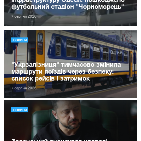
футбольний стадіон "Чорноморець"
7 серпня 2026
НОВИНИ
"Укрзалізниця" тимчасово змінила
маршрути поїздів через безпеку:
список рейсів і затримок
7 серпня 2026
НОВИНИ
Зеленський анонсував кадрові