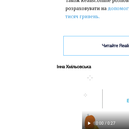
Також Realist.online розпов
розраховувати на
допомогу
тисяч гривень.
Читайте Real
Інна Хмільовська