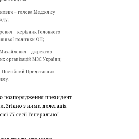
нович – голова Меджлісу
оду;
ович – керівник Головного
ішньої політики ОП;
 Михайлович – директор
х організацій МЗС України;
 – Постійний Представник
иму.
ого розпорядження президент
и. Згідно з ними делегація
єї 77 сесії Генеральної