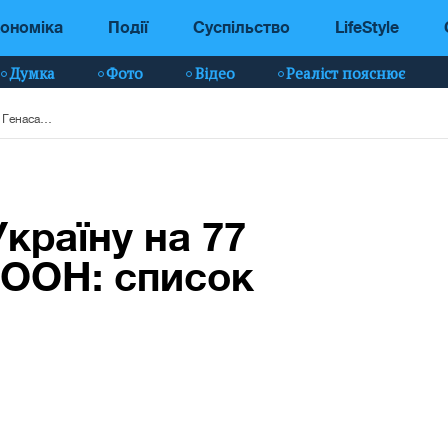
ономіка
Події
Суспільство
LifeStyle
Думка
Фото
Відео
Реаліст пояснює
Хто представить Україну на 77 сесії Генасамблеї ООН: список делегатів
країну на 77
 ООН: список