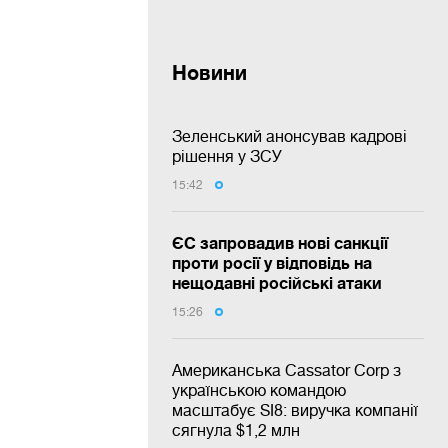
Новини
Зеленський анонсував кадрові
рішення у ЗСУ
15:42
ЄС запровадив нові санкції
проти росії у відповідь на
нещодавні російські атаки
15:26
Американська Cassator Corp з
українською командою
масштабує SI8: виручка компанії
сягнула $1,2 млн