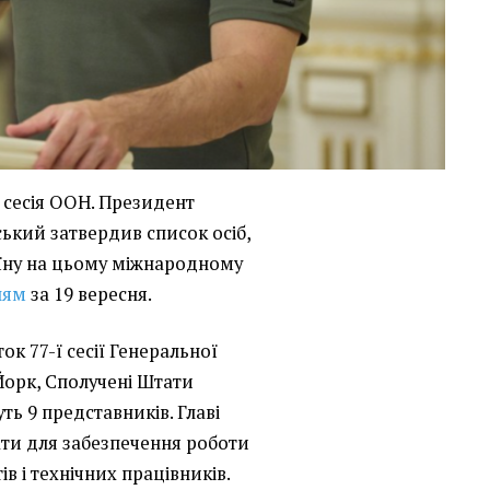
 сесія ООН. Президент
кий затвердив список осіб,
аїну на цьому міжнародному
ням
за 19 вересня.
ок 77-ї сесії Генеральної
Йорк, Сполучені Штати
ть 9 представників. Главі
ати для забезпечення роботи
ів і технічних працівників.