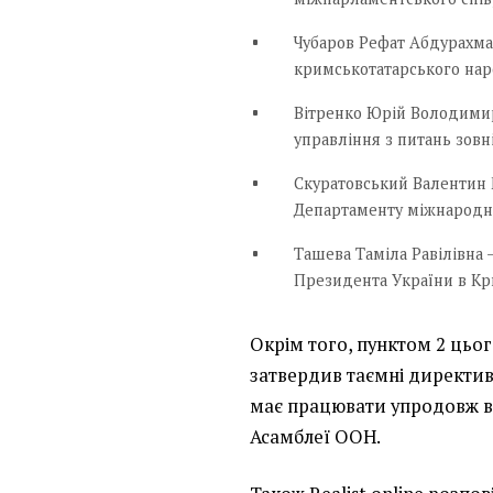
Чубаров Рефат Абдурахма
кримськотатарського нар
Вітренко Юрій Володимир
управління з питань зовн
Скуратовський Валентин
Департаменту міжнародни
Ташева Таміла Равілівна
Президента України в Кр
Окрім того, пунктом 2 ць
затвердив таємні директив
має працювати упродовж всі
Асамблеї ООН.