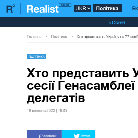
Політика
Ек
Статті
Головна
Політика
ПОЛІТИКА
Хто представить У
сесії Генасамблеї
делегатів
19 вересня 2022 | 19:53
Facebook
Twitter