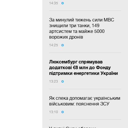
14:35
За минулий тижень сили МВС
знищили три танки, 149
артсистем та майже 5000
ворожих дронів
14:25
Люксембург спрямував
додаткові €8 млн до Фонду
підтримки енергетики України
13:23
Як спека допомагає українським
військовим: пояснення ЗСУ
13:10