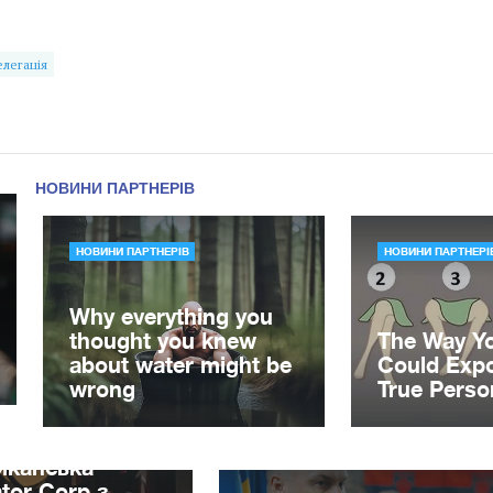
елегація
иканська
tor Corp з