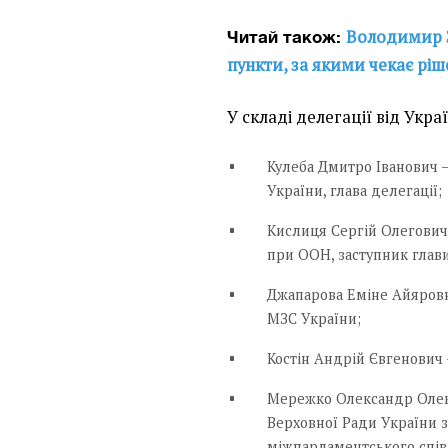
Володимир З
Читай також:
пункти, за якими чекає рі
У складі делегації від Укр
Кулеба Дмитро Іванович 
України, глава делегації;
Кислиця Сергій Олегович
при ООН, заступник глави
Джапарова Еміне Айяровн
МЗС України;
Костін Андрій Євгенович
Мережко Олександр Олек
Верховної Ради України з
міжпарламентського спів