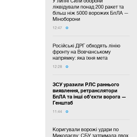
У липні Сили оборони
ліквідували понад 200 ракет та
більш ніж 5000 ворожих БпЛА —
Міноборони
12:47
Російські ДРГ обходять лінію
фронту на Вовчанському
напрямку: яка їхня мета
12:28
ЗСУ уразили РЛС раннього
виявлення, ретранслятори
БпЛА та інші об'єкти ворога —
Генштаб
11:44
Коригували ворожі удари по
Миколаєву: СБУ затримала двох