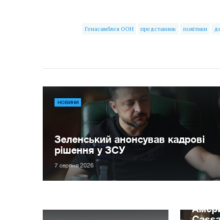
Генасамблея ООН
представник
політики
д
НОВИНИ
Зеленський анонсував кадрові
рішення у ЗСУ
7 серпня 2026
Амер
Cassa