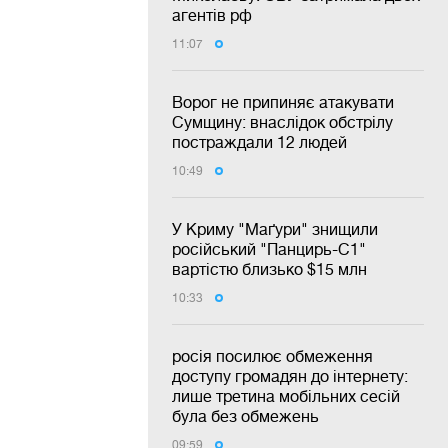
агентів рф
11:07
Ворог не припиняє атакувати
Сумщину: внаслідок обстрілу
постраждали 12 людей
10:49
У Криму "Маґури" знищили
російський "Панцирь-С1"
вартістю близько $15 млн
10:33
росія посилює обмеження
доступу громадян до інтернету:
лише третина мобільних сесій
була без обмежень
09:59