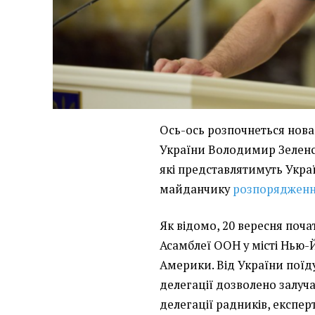
Ось-ось розпочнеться нова
України Володимир Зеленсь
які представлятимуть Укр
майданчику
розпоряджен
Як відомо, 20 вересня почат
Асамблеї ООН у місті Нью-
Америки. Від України поїду
делегації дозволено залуч
делегації радників, експерт