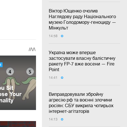
Віктор Ющенко очолив
Наглядову раду Національного
музею Голодомору-геноциду —
Мінкульт
14:58
Україна може вперше
застосувати власну балістичну
ракету FP-7 вже восени — Fire
Point
14:41
Виправдовували збройну
агресію рф та воєнні злочини
росіян: СБУ викрила чотирьох
інтернет-агітаторів
14:13