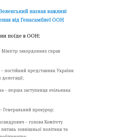
еленський назвав важливі
шення від Генасамблеї ООН
аїни поїде в ООН:
– Міністр закордонних справ
 – постійний представник України
 делегації;
а – перша заступниця очільника
 – Генеральний прокурор;
сандрович – голова Комітету
 питань зовнішньої політики та
робітництва;