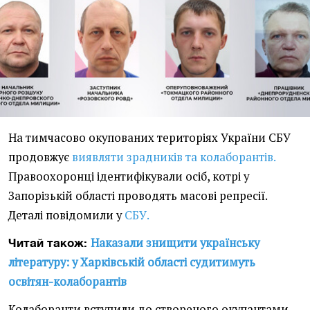
На тимчасово окупованих територіях України СБУ
продовжує
виявляти зрадників та колаборантів.
Правоохоронці ідентифікували осіб, котрі у
Запорізькій області проводять масові репресії.
Деталі повідомили у
СБУ.
Наказали знищити українську
Читай також:
літературу: у Харківській області судитимуть
освітян-колаборантів
Колаборанти вступили до створеного окупантами