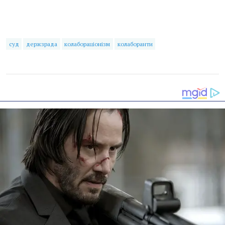
суд
держзрада
колабораціонізм
колаборанти