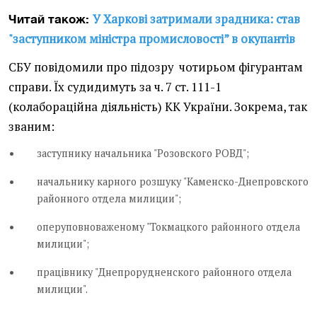
У Харкові затримали зрадника: став
Читай також:
"заступником міністра промисловості” в окупантів
СБУ повідомили про підозру чотирьом фігурантам
справи. Їх судидимуть за ч. 7 ст. 111-1
(колабораційна діяльність) КК України. Зокрема, так
званим:
заступнику начальника "Розовского РОВД";
начальнику карного розшуку "Каменско-Днепровского
районного отдела милиции";
оперуповноваженому "Токмацкого районного отдела
милиции";
працівнику "Днепрорудненского районного отдела
милиции".