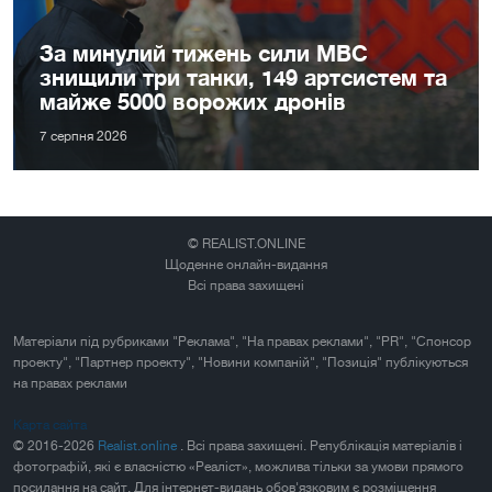
За минулий тижень сили МВС
знищили три танки, 149 артсистем та
майже 5000 ворожих дронів
7 серпня 2026
© REALIST.ONLINE
Щоденне онлайн-видання
Всі права захищені
Матеріали під рубриками "Реклама", "На правах реклами", "PR", "Спонсор
проекту", "Партнер проекту", "Новини компаній", "Позиція" публікуються
на правах реклами
Карта сайта
© 2016-2026
Realist.online
. Всі права захищені. Републікація матеріалів і
фотографій, які є власністю «Реаліст», можлива тільки за умови прямого
посилання на сайт. Для інтернет-видань обов'язковим є розміщення