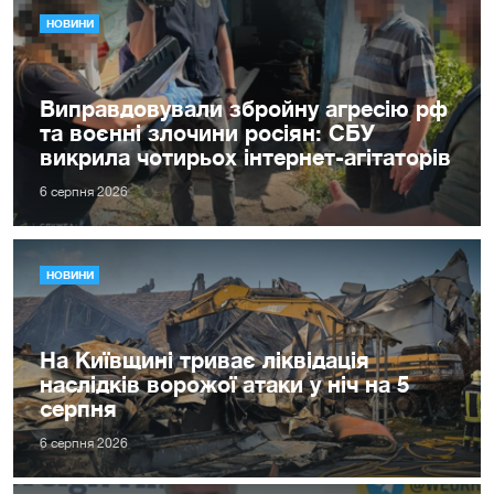
НОВИНИ
Виправдовували збройну агресію рф
та воєнні злочини росіян: СБУ
викрила чотирьох інтернет-агітаторів
6 серпня 2026
НОВИНИ
На Київщині триває ліквідація
наслідків ворожої атаки у ніч на 5
серпня
6 серпня 2026