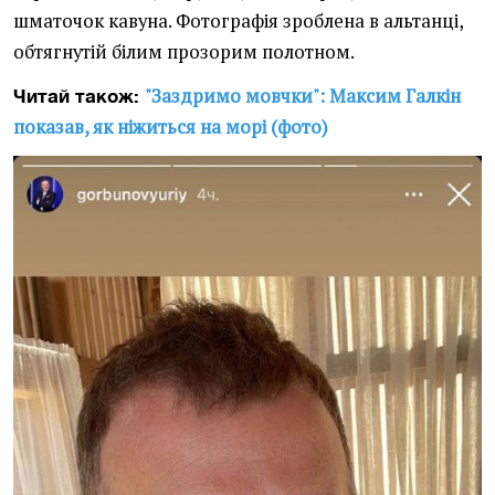
шматочок кавуна. Фотографія зроблена в альтанці,
обтягнутій білим прозорим полотном.
"Заздримо мовчки": Максим Галкін
Читай також:
показав, як ніжиться на морі (фото)