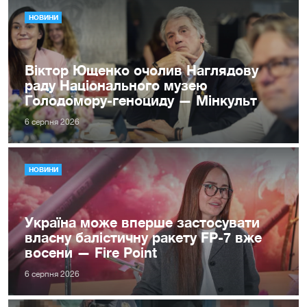
НОВИНИ
Віктор Ющенко очолив Наглядову
раду Національного музею
Голодомору-геноциду — Мінкульт
6 серпня 2026
НОВИНИ
Україна може вперше застосувати
власну балістичну ракету FP-7 вже
восени — Fire Point
6 серпня 2026