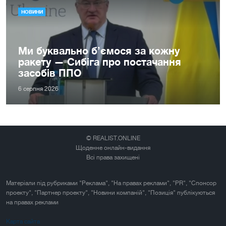
НОВИНИ
Ми буквально б’ємося за кожну
ракету — Сибіга про постачання
засобів ППО
6 серпня 2026
© REALIST.ONLINE
Щоденне онлайн-видання
Всі права захищені
Матеріали під рубриками "Реклама", "На правах реклами", "PR", "Спонсор
проекту", "Партнер проекту", "Новини компаній", "Позиція" публікуються
на правах реклами
Карта сайта