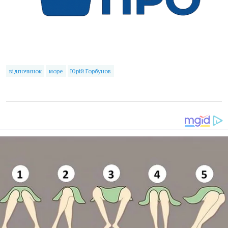
відпочинок
море
Юрій Горбунов