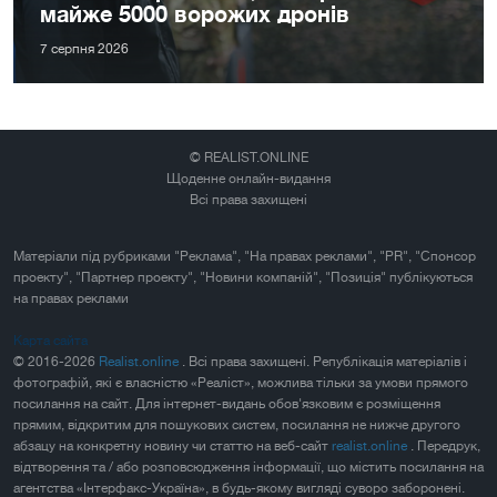
майже 5000 ворожих дронів
7 серпня 2026
© REALIST.ONLINE
Щоденне онлайн-видання
Всі права захищені
Матеріали під рубриками "Реклама", "На правах реклами", "PR", "Спонсор
проекту", "Партнер проекту", "Новини компаній", "Позиція" публікуються
на правах реклами
Карта сайта
© 2016-2026
Realist.online
. Всі права захищені. Републікація матеріалів і
фотографій, які є власністю «Реаліст», можлива тільки за умови прямого
посилання на сайт. Для інтернет-видань обов'язковим є розміщення
прямим, відкритим для пошукових систем, посилання не нижче другого
абзацу на конкретну новину чи статтю на веб-сайт
realist.online
. Передрук,
відтворення та / або розповсюдження інформації, що містить посилання на
агентства «Інтерфакс-Україна», в будь-якому вигляді суворо заборонені.