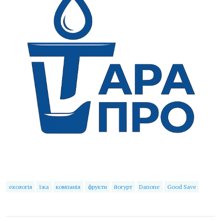
екологія
їжа
компанія
фрукти
йогурт
Danone
Good Save