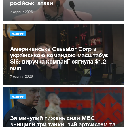
російські атаки
7 серпня 2026
НОВИНИ
Американська Cassator Corp з
українською командою масштабує
SI8: виручка компанії сягнула $1,2
млн
7 серпня 2026
НОВИНИ
За минулий тижень сили МВС
знищили три танки, 149 артсистем та