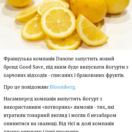
Французька компанія Danone запустить новий
бренд Good Save, під яким буде випускати йогурти з
харчових відходів - списаних і бракованих фруктів.
Про це повідомляє
Bloomberg.
Насамперед компанія випустить йогурт з
використанням «потворних» лимонів - тих, які
втратили товарний вигляд і могли б незабаром
опинитися на звалищі. Від тієї ж долі компанія
планує рятувати і інші продукти.