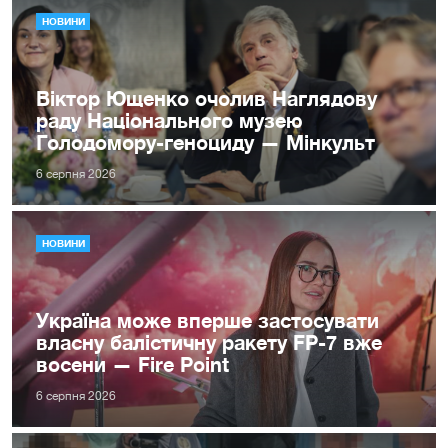
НОВИНИ
Віктор Ющенко очолив Наглядову
раду Національного музею
Голодомору-геноциду — Мінкульт
6 серпня 2026
НОВИНИ
Україна може вперше застосувати
власну балістичну ракету FP-7 вже
восени — Fire Point
6 серпня 2026