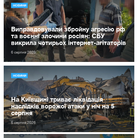
НОВИНИ
Виправдовували збройну агресію рф
та воєнні злочини росіян: СБУ
викрила чотирьох інтернет-агітаторів
6 серпня 2026
НОВИНИ
На Київщині триває ліквідація
наслідків ворожої атаки у ніч на 5
серпня
6 серпня 2026