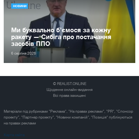
НОВИНИ
Ми буквально б’ємося за кожну
ракету — Сибіга про постачання
засобів ППО
6 серпня 2026
© REALIST.ONLINE
Щоденне онлайн-видання
Всі права захищені
Матеріали під рубриками "Реклама", "На правах реклами", "PR", "Спонсор
проекту", "Партнер проекту", "Новини компаній", "Позиція" публікуються
на правах реклами
Карта сайта