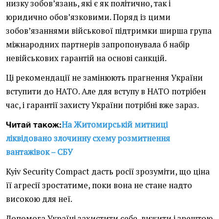
низку зобов’язань, які є як політично, так і
юридично обов’язковими. Поряд із цими
зобов’язаннями військової підтримки ширша група
міжнародних партнерів запропонувала б набір
невійськових гарантій на основі санкцій.
Ці рекомендації не замінюють прагнення України
вступити до НАТО. Але для вступу в НАТО потрібен
час, і гарантії захисту України потрібні вже зараз.
На Житомирській митниці
Читай також:
ліквідовано злочинну схему розмитнення
вантажівок – СБУ
Kyiv Security Compact дасть росії зрозуміти, що ціна
її агресії зростатиме, поки вона не стане надто
високою для неї.
Допомога Україні захистити себе, вижити і зрештою