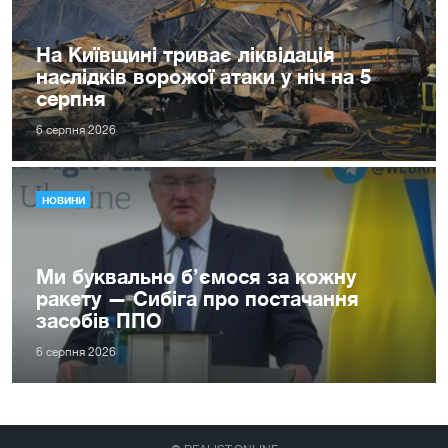
На Київщині триває ліквідація
наслідків ворожої атаки у ніч на 5
серпня
6 серпня 2026
НОВИНИ
Ми буквально б’ємося за кожну
ракету — Сибіга про постачання
засобів ППО
6 серпня 2026