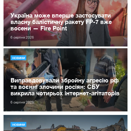
Україна може вперше застосувати
власну балістичну ракету FP-7 вже
восени — Fire Point
6 серпня 2026
НОВИНИ
Виправдовували збройну агресію рф
та воєнні злочини росіян: СБУ
викрила чотирьох інтернет-агітаторів
6 серпня 2026
НОВИНИ