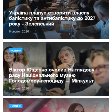
Україна планує створити власну
балістику та антибалістику до 2027
року - Зеленський
6 серпня 2026
НОВИНИ
Віктор Ющенко очолив Наглядову
раду Національного музею
Голодомору-геноциду — Мінкульт
6 серпня 2026
НОВИНИ