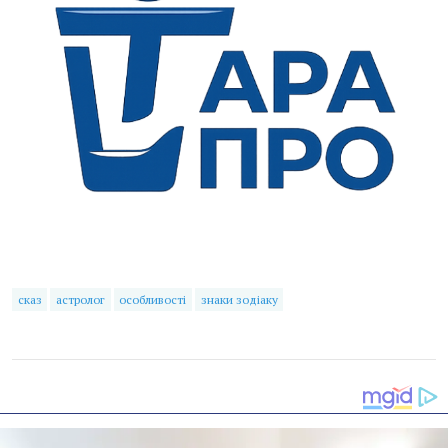
сказ
астролог
особливості
знаки зодіаку