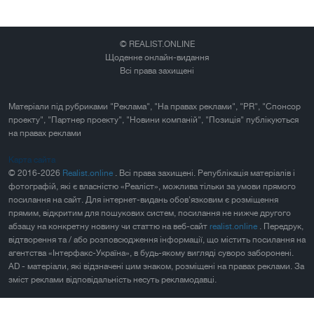
© REALIST.ONLINE
Щоденне онлайн-видання
Всі права захищені
Матеріали під рубриками "Реклама", "На правах реклами", "PR", "Спонсор
проекту", "Партнер проекту", "Новини компаній", "Позиція" публікуються
на правах реклами
Карта сайта
© 2016-2026
Realist.online
. Всі права захищені. Републікація матеріалів і
фотографій, які є власністю «Реаліст», можлива тільки за умови прямого
посилання на сайт. Для інтернет-видань обов'язковим є розміщення
прямим, відкритим для пошукових систем, посилання не нижче другого
абзацу на конкретну новину чи статтю на веб-сайт
realist.online
. Передрук,
відтворення та / або розповсюдження інформації, що містить посилання на
агентства «Інтерфакс-Україна», в будь-якому вигляді суворо заборонені.
AD - матеріали, які відзначені цим знаком, розміщені на правах реклами. За
зміст реклами відповідальність несуть рекламодавці.