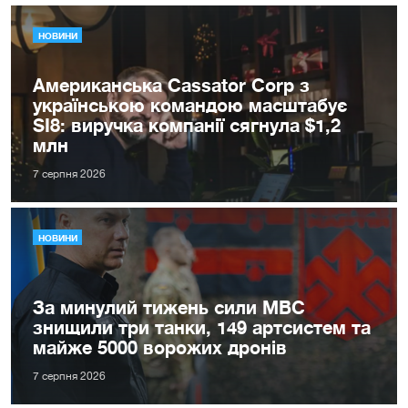
НОВИНИ
Американська Cassator Corp з
українською командою масштабує
SI8: виручка компанії сягнула $1,2
млн
7 серпня 2026
НОВИНИ
За минулий тижень сили МВС
знищили три танки, 149 артсистем та
майже 5000 ворожих дронів
7 серпня 2026