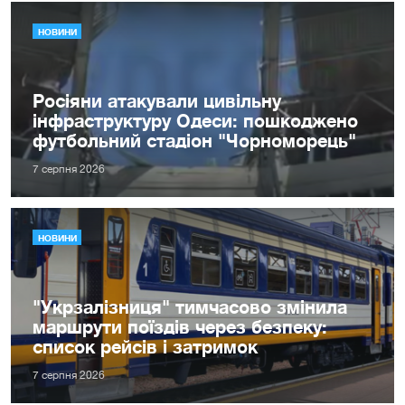
НОВИНИ
Росіяни атакували цивільну
інфраструктуру Одеси: пошкоджено
футбольний стадіон "Чорноморець"
7 серпня 2026
НОВИНИ
"Укрзалізниця" тимчасово змінила
маршрути поїздів через безпеку:
список рейсів і затримок
7 серпня 2026