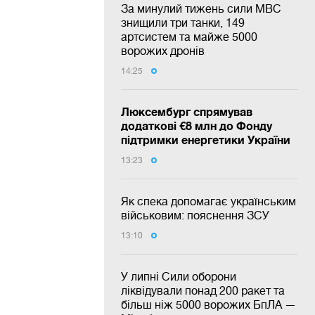
За минулий тижень сили МВС
знищили три танки, 149
артсистем та майже 5000
ворожих дронів
14:25
Люксембург спрямував
додаткові €8 млн до Фонду
підтримки енергетики України
13:23
Як спека допомагає українським
військовим: пояснення ЗСУ
13:10
У липні Сили оборони
ліквідували понад 200 ракет та
більш ніж 5000 ворожих БпЛА —