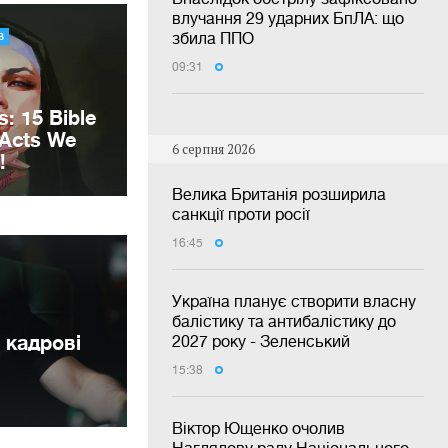
влучання 29 ударних БпЛА: що
збила ППО
09:31
6 серпня 2026
Велика Британія розширила
санкції проти росії
16:45
Україна планує створити власну
балістику та антибалістику до
 кадрові
2027 року - Зеленський
15:38
Віктор Ющенко очолив