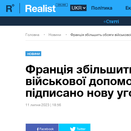
Політика
Ек
Статті
Головна
Новини
НОВИНИ
Франція збільшит
військової допомо
підписано нову уг
11 липня 2023 | 18:56
Facebook
Twitter