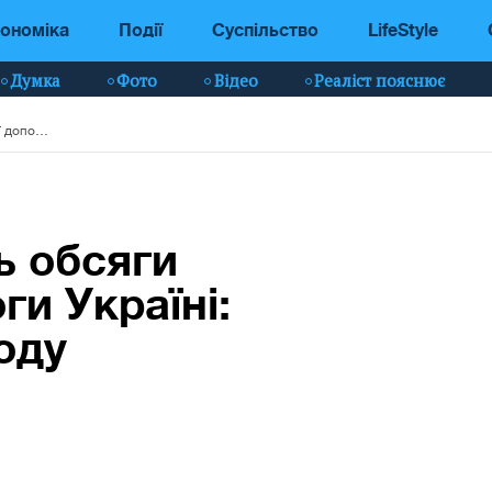
ономіка
Події
Суспільство
LifeStyle
Думка
Фото
Відео
Реаліст пояснює
Франція збільшить обсяги військової допомоги Україні: підписано нову угоду
ь обсяги
ги Україні:
оду