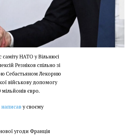
ас саміту НАТО у Вільнюсі
ексій Резніков спільно зі
ою Себастьяном Лекорню
якої військову допомогу
 мільйонів євро.
р
написав
у своєму
 нової угоди Франція