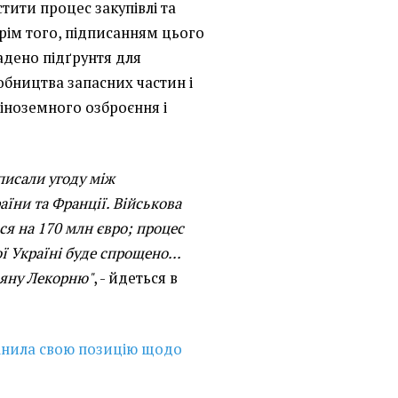
стити процес закупівлі та
Крім того, підписанням цього
адено підґрунтя для
бництва запасних частин і
 іноземного озброєння і
писали угоду між
їни та Франції. Військова
ся на 170 млн євро; процес
ї Україні буде спрощено...
ьяну Лекорню"
, - йдеться в
інила свою позицію щодо