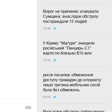
Ворог не припиняє атакувати
Сумщину: внаслідок обстрілу
постраждали 12 людей
10:49
У Криму "Маґури" знищили
російський "Панцирь-С1"
вартістю близько $15 млн
10:33
росія посилює обмеження
доступу громадян до інтернету:
лише третина мобільних сесій
була без обмежень
09:59
Внаслідок обстрілу зафіксовано