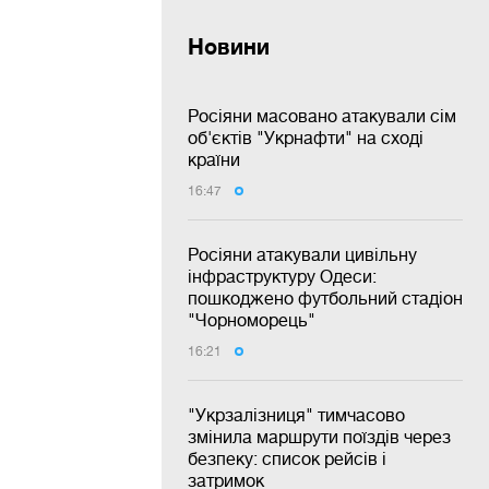
Новини
Росіяни масовано атакували сім
об'єктів "Укрнафти" на сході
країни
16:47
Росіяни атакували цивільну
інфраструктуру Одеси:
пошкоджено футбольний стадіон
"Чорноморець"
16:21
"Укрзалізниця" тимчасово
змінила маршрути поїздів через
безпеку: список рейсів і
затримок