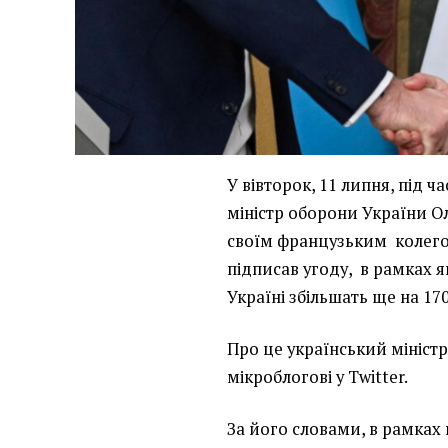
У вівторок, 11 липня, під ч
міністр оборони України Ол
своїм французьким колег
підписав угоду, в рамках 
Україні збільшать ще на 170
Про це український мініст
мікроблогові у Twitter.
За його словами, в рамках