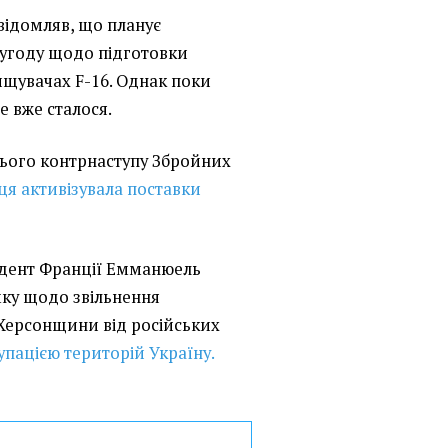
відомляв, що планує
 угоду щодо підготовки
ищувачах F-16. Однак поки
е вже сталося.
нього контрнаступу Збройних
ця активізувала поставки
идент Франції Емманюель
ку щодо звільнення
Херсонщини від російських
купацією територій Україну.