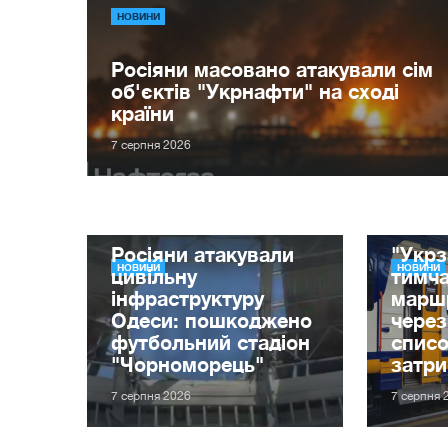
НОВИНИ
Росіяни масовано атакували сім
об'єктів "Укрнафти" на сході
країни
7 серпня 2026
Росіяни атакували
"Укрз
НОВИНИ
НОВИНИ
цивільну
тимча
інфраструктуру
маршр
Одеси: пошкоджено
через
футбольний стадіон
списо
"Чорноморець"
затр
7 серпня 2026
7 серпня 
Амер