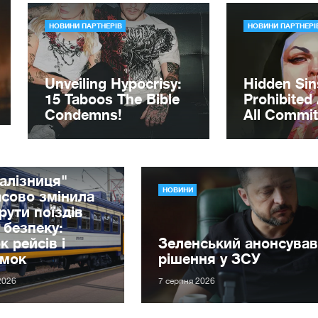
алізниця"
НОВИНИ
сово змінила
ути поїздів
 безпеку:
к рейсів і
Зеленський анонсував
имок
рішення у ЗСУ
2026
7 серпня 2026
иканська