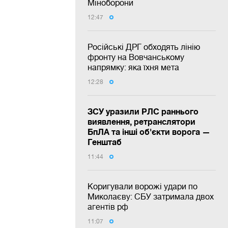
Міноборони
12:47
Російські ДРГ обходять лінію
фронту на Вовчанському
напрямку: яка їхня мета
12:28
ЗСУ уразили РЛС раннього
виявлення, ретранслятори
БпЛА та інші об'єкти ворога —
Генштаб
11:44
Коригували ворожі удари по
Миколаєву: СБУ затримала двох
агентів рф
11:07