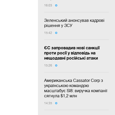
16:03
Зеленський анонсував кадрові
рішення у ЗСУ
15:42
ЄС запровадив нові санкції
проти росії у відповідь на
нещодавні російські атаки
15:26
Американська Cassator Corp з
українською командою
масштабує SI8: виручка компанії
сягнула $1,2 млн
14:35