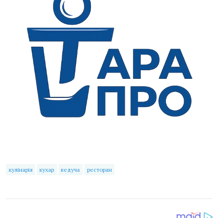
кулінарія
кухар
ведуча
ресторан