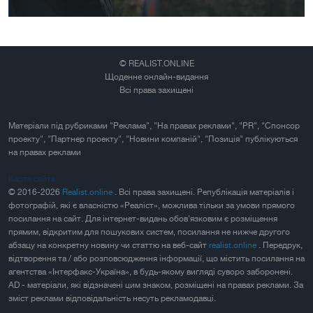
© REALIST.ONLINE
Щоденне онлайн-видання
Всі права захищені
Матеріали під рубриками "Реклама", "На правах реклами", "PR", "Спонсор
проекту", "Партнер проекту", "Новини компаній", "Позиція" публікуються
на правах реклами
Карта сайта
© 2016-2026
Realist.online
. Всі права захищені. Републікація матеріалів і
фотографій, які є власністю «Реаліст», можлива тільки за умови прямого
посилання на сайт. Для інтернет-видань обов'язковим є розміщення
прямим, відкритим для пошукових систем, посилання не нижче другого
абзацу на конкретну новину чи статтю на веб-сайт
realist.online
. Передрук,
відтворення та / або розповсюдження інформації, що містить посилання на
агентства «Інтерфакс-Україна», в будь-якому вигляді суворо заборонені.
AD - матеріали, які відзначені цим знаком, розміщені на правах реклами. За
зміст реклами відповідальність несуть рекламодавці.