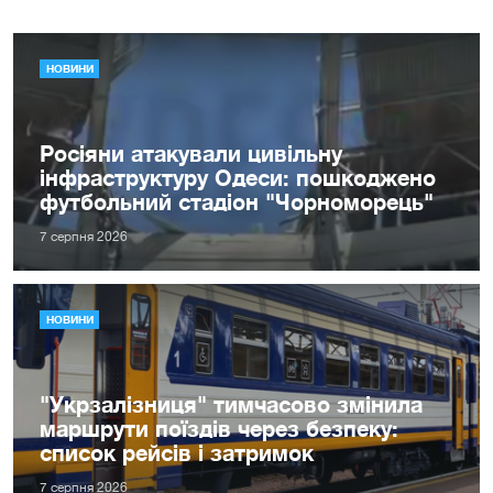
НОВИНИ
Росіяни атакували цивільну
інфраструктуру Одеси: пошкоджено
футбольний стадіон "Чорноморець"
7 серпня 2026
НОВИНИ
"Укрзалізниця" тимчасово змінила
маршрути поїздів через безпеку:
список рейсів і затримок
7 серпня 2026