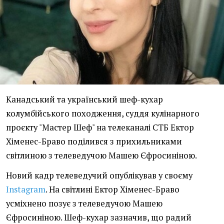
Канадський та український шеф-кухар
колумбійського походження, суддя кулінарного
проєкту "Мастер Шеф" на телеканалі СТБ Ектор
Хіменес-Браво поділився з прихильниками
світлиною з телеведучою Машею Єфросиніною.
Новий кадр телеведучий опублікував у своєму
Instagram
. На світлині Ектор Хіменес-Браво
усміхнено позує з телеведучою Машею
Єфросиніною. Шеф-кухар зазначив, що радий