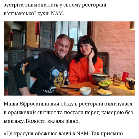
зустріти знаменитість у своєму ресторані
в’єтнамської кухні NAM.
Маша Єфросиніна для обіду в ресторані одягнулася
в оранжевий світшот та постала перед камерою без
макіяжу. Волосся вклала рівно.
«Ця красуня обожнює ланчі в NAM. Так приємно