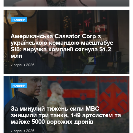
НОВИНИ
Американська Cassator Corp з
українською командою масштабує
SI8: виручка компанії сягнула $1,2
млн
7 серпня 2026
НОВИНИ
За минулий тижень сили МВС
знищили три танки, 149 артсистем та
майже 5000 ворожих дронів
7 серпня 2026