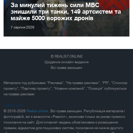
За минулий тижень сили МВС
знищили три танки, 149 артсистем та
майже 5000 ворожих дронів
7 серпня 2026
© REALIST.ONLINE
Щоденне онлайн-видання
Всі права захищені
Матеріали під рубриками "Реклама", "На правах реклами", "PR", "Спонсор
проекту", "Партнер проекту", "Новини компаній", "Позиція" публікуються
на правах реклами
Карта сайта
© 2016-2026
Realist.online
. Всі права захищені. Републікація матеріалів і
фотографій, які є власністю «Реаліст», можлива тільки за умови прямого
посилання на сайт. Для інтернет-видань обов'язковим є розміщення
прямим, відкритим для пошукових систем, посилання не нижче другого