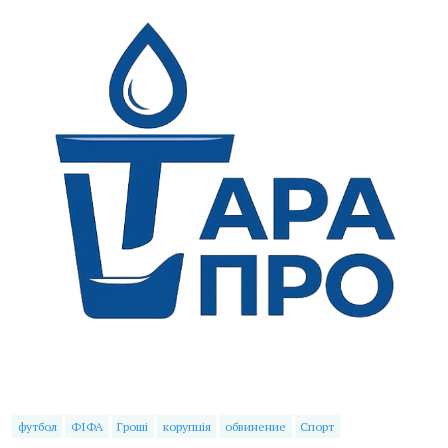
футбол
ФІФА
Гроші
корупція
обвинение
Спорт