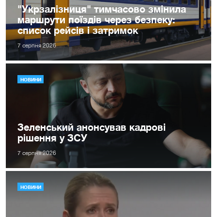
"Укрзалізниця" тимчасово змінила
маршрути поїздів через безпеку:
список рейсів і затримок
7 серпня 2026
НОВИНИ
Зеленський анонсував кадрові
рішення у ЗСУ
7 серпня 2026
НОВИНИ