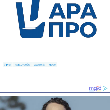
Крим
катастрофа
екологія
море