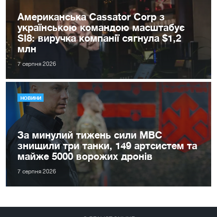
Американська Cassator Corp з
українською командою масштабує
SI8: виручка компанії сягнула $1,2
млн
7 серпня 2026
НОВИНИ
За минулий тижень сили МВС
знищили три танки, 149 артсистем та
майже 5000 ворожих дронів
7 серпня 2026