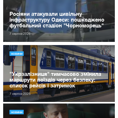
Росіяни атакували цивільну
інфраструктуру Одеси: пошкоджено
футбольний стадіон "Чорноморець"
7 серпня 2026
НОВИНИ
"Укрзалізниця" тимчасово змінила
маршрути поїздів через безпеку:
список рейсів і затримок
7 серпня 2026
НОВИНИ