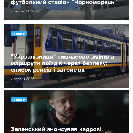
футбольний стадіон "Чорноморець"
7 серпня 2026
НОВИНИ
"Укрзалізниця" тимчасово змінила
маршрути поїздів через безпеку:
список рейсів і затримок
7 серпня 2026
НОВИНИ
Зеленський анонсував кадрові