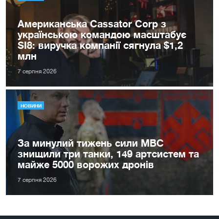
Американська Cassator Corp з
українською командою масштабує
SI8: виручка компанії сягнула $1,2
млн
7 серпня 2026
НОВИНИ
За минулий тижень сили МВС
знищили три танки, 149 артсистем та
майже 5000 ворожих дронів
7 серпня 2026