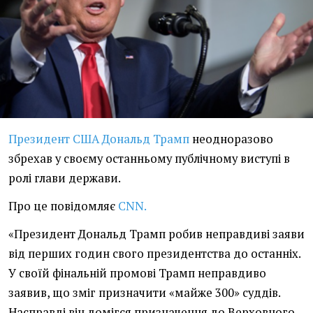
Президент США Дональд Трамп
неодноразово
збрехав у своєму останньому публічному виступі в
ролі глави держави.
Про це повідомляє
CNN.
«Президент Дональд Трамп робив неправдиві заяви
від перших годин свого президентства до останніх.
У своїй фінальній промові Трамп неправдиво
заявив, що зміг призначити «майже 300» суддів.
Насправді він домігся призначення до Верховного