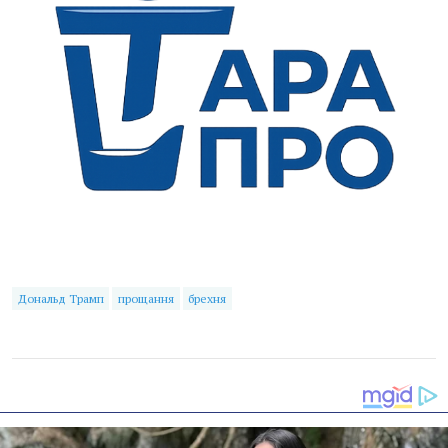
Дональд Трамп
прощання
брехня