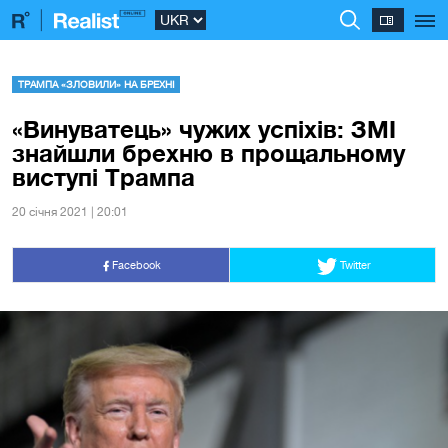
ТРАМПА «ЗЛОВИЛИ» НА БРЕХНІ
«Винуватець» чужих успіхів: ЗМІ
знайшли брехню в прощальному
виступі Трампа
20 сiчня 2021 | 20:01
Facebook
Twitter