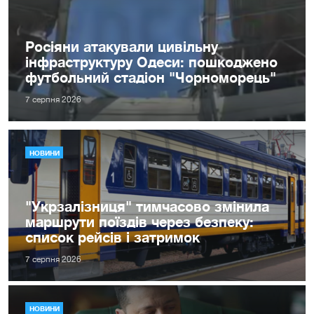
Росіяни атакували цивільну
інфраструктуру Одеси: пошкоджено
футбольний стадіон "Чорноморець"
7 серпня 2026
НОВИНИ
"Укрзалізниця" тимчасово змінила
маршрути поїздів через безпеку:
список рейсів і затримок
7 серпня 2026
НОВИНИ