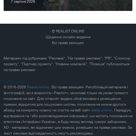
7 серпня 2026
© REALIST.ONLINE
Щоденне онлайн-видання
Всі права захищені
Матеріали під рубриками "Реклама", "На правах реклами", "PR", "Спонсор
проекту", "Партнер проекту", "Новини компаній", "Позиція" публікуються
на правах реклами
Карта сайта
© 2016-2026
Realist.online
. Всі права захищені. Републікація матеріалів і
фотографій, які є власністю «Реаліст», можлива тільки за умови прямого
посилання на сайт. Для інтернет-видань обов'язковим є розміщення
прямим, відкритим для пошукових систем, посилання не нижче другого
абзацу на конкретну новину чи статтю на веб-сайт
realist.online
. Передрук,
відтворення та / або розповсюдження інформації, що містить посилання на
агентства «Інтерфакс-Україна», в будь-якому вигляді суворо заборонені.
AD - матеріали, які відзначені цим знаком, розміщені на правах реклами. За
зміст реклами відповідальність несуть рекламодавці.