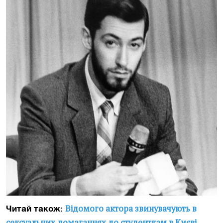
Відомого актора звинувачують в
Читай також:
сексуальних домаганнях до студенткам в Києві