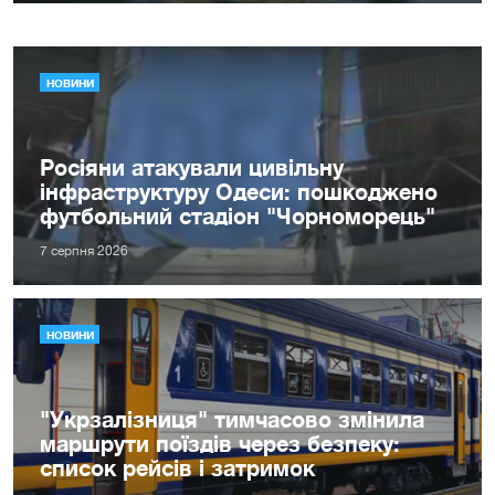
НОВИНИ
Росіяни атакували цивільну
інфраструктуру Одеси: пошкоджено
футбольний стадіон "Чорноморець"
7 серпня 2026
НОВИНИ
"Укрзалізниця" тимчасово змінила
маршрути поїздів через безпеку:
список рейсів і затримок