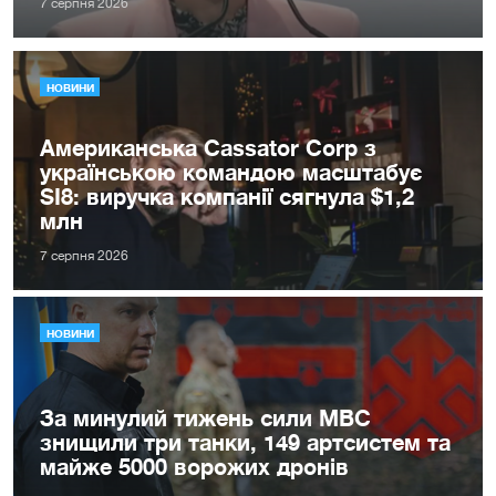
7 серпня 2026
НОВИНИ
Американська Cassator Corp з
українською командою масштабує
SI8: виручка компанії сягнула $1,2
млн
7 серпня 2026
НОВИНИ
За минулий тижень сили МВС
знищили три танки, 149 артсистем та
майже 5000 ворожих дронів