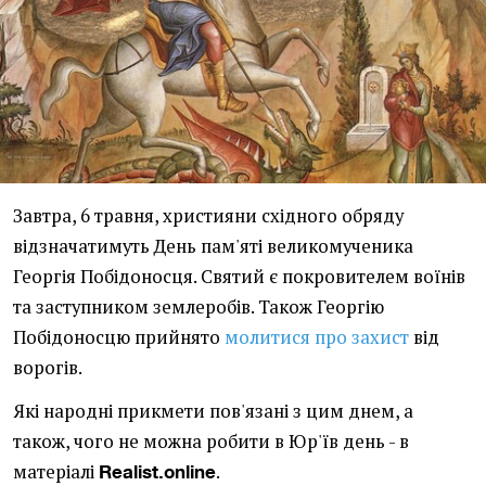
Завтра, 6 травня, християни східного обряду
відзначатимуть День пам'яті великомученика
Георгія Побідоносця. Святий є покровителем воїнів
та заступником землеробів. Також Георгію
Побідоносцю прийнято
молитися про захист
від
ворогів.
Які народні прикмети пов'язані з цим днем, а
також, чого не можна робити в Юр'їв день - в
матеріалі
.
Realist.online