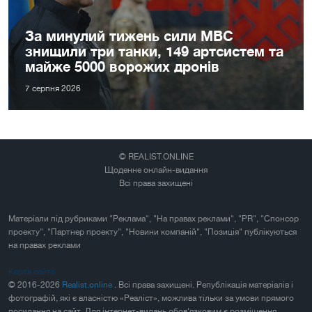
За минулий тижень сили МВС
знищили три танки, 149 артсистем та
майже 5000 ворожих дронів
7 серпня 2026
© REALIST.ONLINE
Щоденне онлайн-видання
Всі права захищені
Матеріали під рубриками "Реклама", "На правах реклами", "PR", "Спонсор
проекту", "Партнер проекту", "Новини компаній", "Позиція" публікуються
на правах реклами
Карта сайта
© 2016-2026
Realist.online
. Всі права захищені. Републікація матеріалів і
фотографій, які є власністю «Реаліст», можлива тільки за умови прямого
посилання на сайт. Для інтернет-видань обов'язковим є розміщення