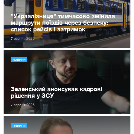
"Укрзалізниця" тимчасово змінила
маршрути поїздів через безпеку:
список рейсів і затримок
7 серпня 2026
НОВИНИ
Зеленський анонсував кадрові
рішення у ЗСУ
7 серпня 2026
НОВИНИ