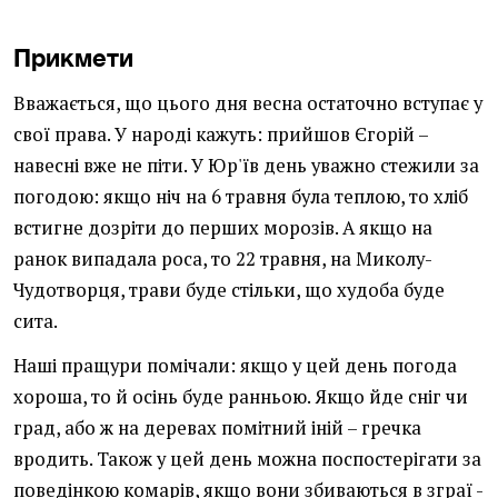
Прикмети
Вважається, що цього дня весна остаточно вступає у
свої права. У народі кажуть: прийшов Єгорій –
навесні вже не піти. У Юр'їв день уважно стежили за
погодою: якщо ніч на 6 травня була теплою, то хліб
встигне дозріти до перших морозів. А якщо на
ранок випадала роса, то 22 травня, на Миколу-
Чудотворця, трави буде стільки, що худоба буде
сита.
Наші пращури помічали: якщо у цей день погода
хороша, то й осінь буде ранньою. Якщо йде сніг чи
град, або ж на деревах помітний іній – гречка
вродить. Також у цей день можна поспостерігати за
поведінкою комарів, якщо вони збиваються в зграї -