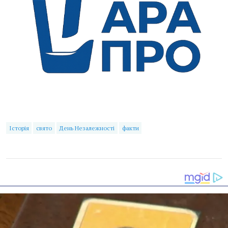
Історія
свято
День Незалежності
факти