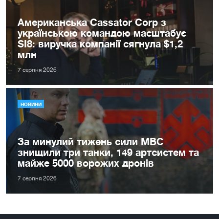
Американська Cassator Corp з
українською командою масштабує
SI8: виручка компанії сягнула $1,2
млн
7 серпня 2026
НОВИНИ
За минулий тижень сили МВС
знищили три танки, 149 артсистем та
майже 5000 ворожих дронів
7 серпня 2026