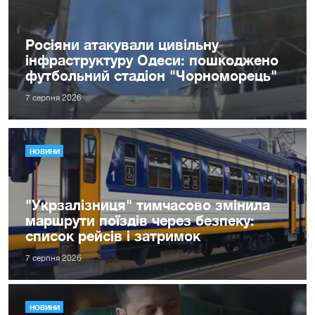
Росіяни атакували цивільну
інфраструктуру Одеси: пошкоджено
футбольний стадіон "Чорноморець"
7 серпня 2026
НОВИНИ
"Укрзалізниця" тимчасово змінила
маршрути поїздів через безпеку:
список рейсів і затримок
7 серпня 2026
НОВИНИ