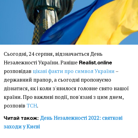
Сьогодні, 24 серпня, відзначається День
Незалежності України. Раніше
Realist.online
розповідав
цікаві факти про символ України
–
державний прапор, а сьогодні пропонуємо
дізнатися, як і коли з'явилося головне свято нашої
країни. Про важливі події, пов'язані з цим днем,
розповів
ТСН
.
День Незалежності 2022: святкові
Читай також:
заходи у Києві