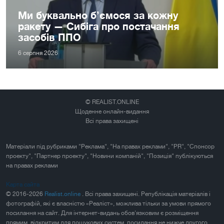
Ми буквально б’ємося за кожну
ракету — Сибіга про постачання
засобів ППО
6 серпня 2026
© REALIST.ONLINE
Щоденне онлайн-видання
Всі права захищені
Матеріали під рубриками "Реклама", "На правах реклами", "PR", "Спонсор
проекту", "Партнер проекту", "Новини компаній", "Позиція" публікуються
на правах реклами
Карта сайта
© 2016-2026
Realist.online
. Всі права захищені. Републікація матеріалів і
фотографій, які є власністю «Реаліст», можлива тільки за умови прямого
посилання на сайт. Для інтернет-видань обов'язковим є розміщення
прямим, відкритим для пошукових систем, посилання не нижче другого