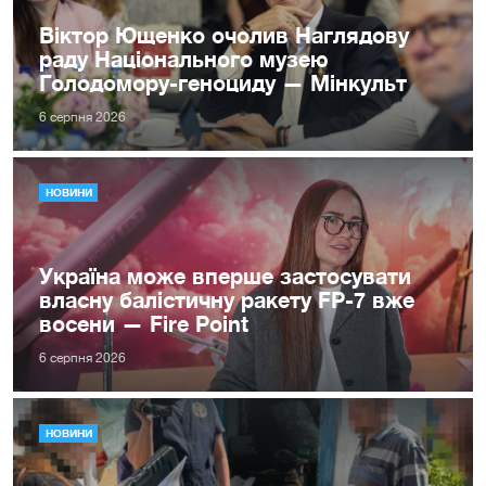
Віктор Ющенко очолив Наглядову
раду Національного музею
Голодомору-геноциду — Мінкульт
6 серпня 2026
НОВИНИ
Україна може вперше застосувати
власну балістичну ракету FP-7 вже
восени — Fire Point
6 серпня 2026
НОВИНИ