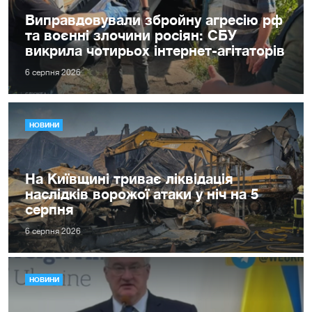
Виправдовували збройну агресію рф
та воєнні злочини росіян: СБУ
викрила чотирьох інтернет-агітаторів
6 серпня 2026
НОВИНИ
На Київщині триває ліквідація
наслідків ворожої атаки у ніч на 5
серпня
6 серпня 2026
НОВИНИ