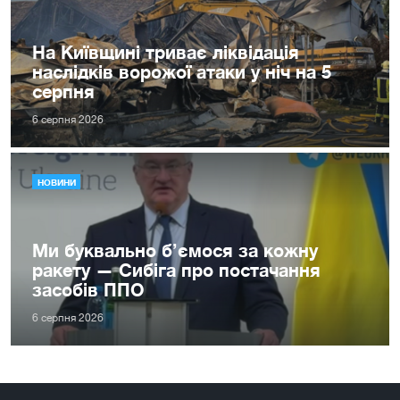
На Київщині триває ліквідація
наслідків ворожої атаки у ніч на 5
серпня
6 серпня 2026
НОВИНИ
Ми буквально б’ємося за кожну
ракету — Сибіга про постачання
засобів ППО
6 серпня 2026