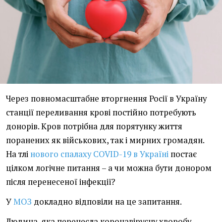
Через повномасштабне вторгнення Росії в Україну
станції переливання крові постійно потребують
донорів. Кров потрібна для порятунку життя
поранених як військових, так і мирних громадян.
На тлі
нового спалаху COVID-19 в Україні
постає
цілком логічне питання – а чи можна бути донором
після перенесеної інфекції?
У
МОЗ
докладно відповіли на це запитання.
Людина, яка перенесла коронавірусну хворобу,