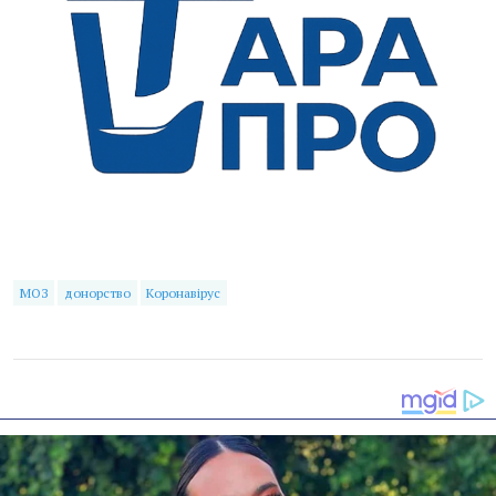
МОЗ
донорство
Коронавірус