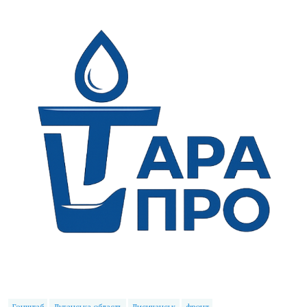
Генштаб
Луганська область
Лисичанськ
фронт