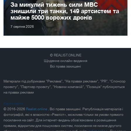
За минулий тижень сили МВС
знищили три танки, 149 артсистем та
майже 5000 ворожих дронів
7 серпня 2026
© REALIST.ONLINE
Щоденне онлайн-видання
Всі права захищені
Матеріали під рубриками "Реклама", "На правах реклами", "PR", "Спонсор
проекту", "Партнер проекту", "Новини компаній", "Позиція" публікуються
на правах реклами
Карта сайта
© 2016-2026
Realist.online
. Всі права захищені. Републікація матеріалів і
фотографій, які є власністю «Реаліст», можлива тільки за умови прямого
посилання на сайт. Для інтернет-видань обов'язковим є розміщення
прямим, відкритим для пошукових систем, посилання не нижче другого