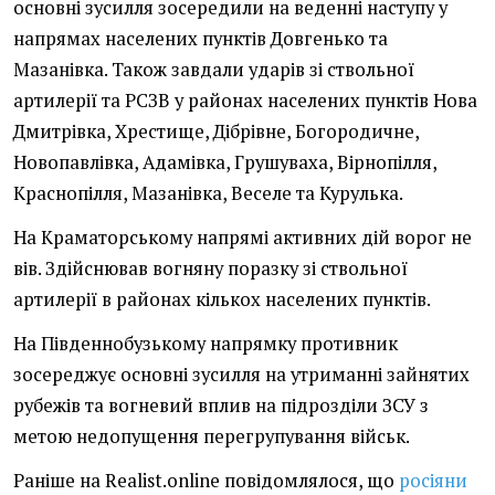
основні зусилля зосередили на веденні наступу у
напрямах населених пунктів Довгенько та
Мазанівка. Також завдали ударів зі ствольної
артилерії та РСЗВ у районах населених пунктів Нова
Дмитрівка, Хрестище, Дібрівне, Богородичне,
Новопавлівка, Адамівка, Грушуваха, Вірнопілля,
Краснопілля, Мазанівка, Веселе та Курулька.
На Краматорському напрямі активних дій ворог не
вів. Здійснював вогняну поразку зі ствольної
артилерії в районах кількох населених пунктів.
На Південнобузькому напрямку противник
зосереджує основні зусилля на утриманні зайнятих
рубежів та вогневий вплив на підрозділи ЗСУ з
метою недопущення перегрупування військ.
Раніше на Realist.online повідомлялося, що
росіяни