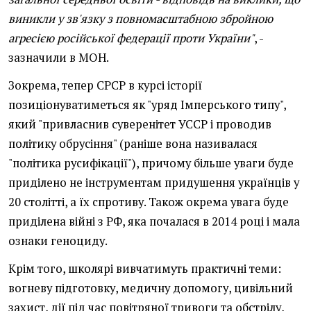
виникли у зв'язку з повномасштабною збройною
агресією російської федерації проти України"
, -
зазначили в МОН.
Зокрема, тепер СРСР в курсі історії
позиціонуватиметься як "уряд Імперського типу",
який "привласнив суверенітет УССР і проводив
політику обрусіння" (раніше вона називалася
"політика русифікації"), причому більше уваги буде
приділено не інструментам придушення українців у
20 столітті, а їх спротиву. Також окрема увага буде
приділена війні з РФ, яка почалася в 2014 році і мала
ознаки геноциду.
Крім того, школярі вивчатимуть практичні теми:
вогневу підготовку, медичну допомогу, цивільний
захист, дії під час повітряної тривоги та обстрілу,