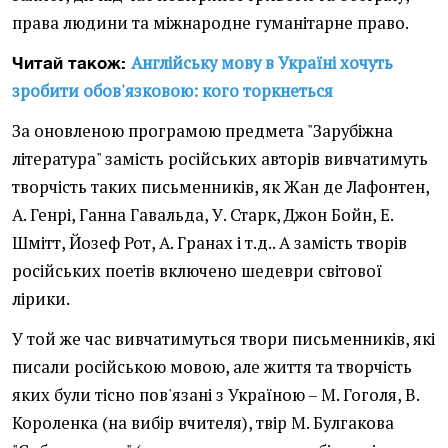
права людини та міжнародне гуманітарне право.
Англійську мову в Україні хочуть
Читай також:
зробити обов'язковою: кого торкнеться
За оновленою програмою предмета "Зарубіжна
література" замість російських авторів вивчатимуть
творчість таких письменників, як Жан де Лафонтен,
А. Генрі, Ганна Гавальда, У. Старк, Джон Бойн, Е.
Шмітт, Йозеф Рот, А. Гранах і т.д.. А замість творів
російських поетів включено шедеври світової
лірики.
У той же час вивчатимуться твори письменників, які
писали російською мовою, але життя та творчість
яких були тісно пов'язані з Україною – М. Гоголя, В.
Короленка (на вибір вчителя), твір М. Булгакова