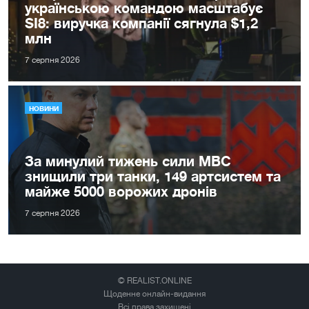
українською командою масштабує
SI8: виручка компанії сягнула $1,2
млн
7 серпня 2026
НОВИНИ
За минулий тижень сили МВС
знищили три танки, 149 артсистем та
майже 5000 ворожих дронів
7 серпня 2026
© REALIST.ONLINE
Щоденне онлайн-видання
Всі права захищені