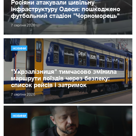
Росіяни атакували цивільну
інфраструктуру Одеси: пошкоджено
футбольний стадіон "Чорноморець"
7 серпня 2026
НОВИНИ
"Укрзалізниця" тимчасово змінила
маршрути поїздів через безпеку:
список рейсів і затримок
7 серпня 2026
НОВИНИ