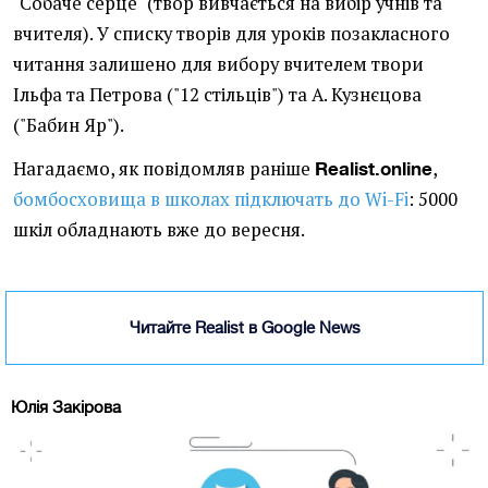
"Собаче серце" (твор вивчається на вибір учнів та
вчителя). У списку творів для уроків позакласного
читання залишено для вибору вчителем твори
Ільфа та Петрова ("12 стільців") та А. Кузнєцова
("Бабин Яр").
Нагадаємо, як повідомляв раніше
,
Realist.online
бомбосховища в школах підключать до Wi-Fi
: 5000
шкіл обладнають вже до вересня.
Читайте Realist в Google News
Юлія Закірова