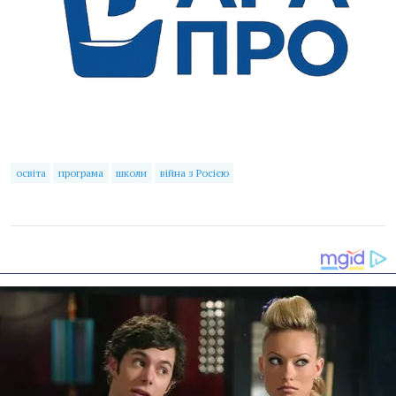
освіта
програма
школи
війна з Росією