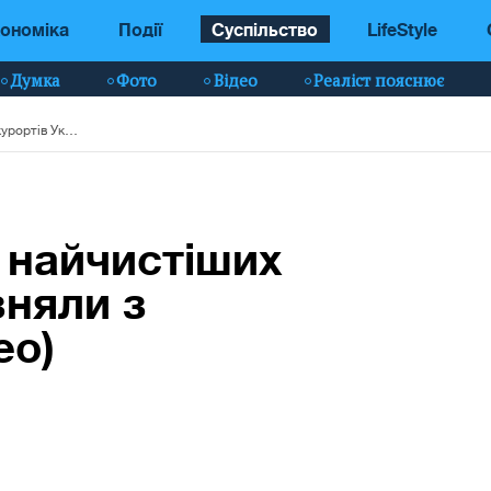
ономіка
Події
Суспільство
LifeStyle
Думка
Фото
Відео
Реаліст пояснює
Без медуз: один з найчистіших курортів України зняли з повітря (фото, відео)
з найчистіших
зняли з
ео)