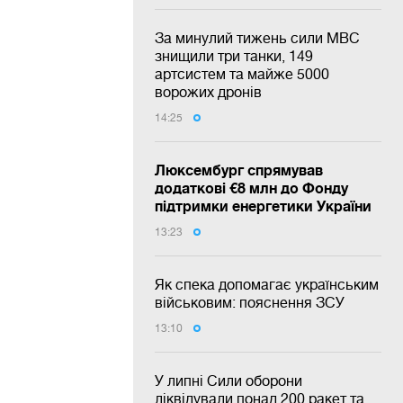
За минулий тижень сили МВС
знищили три танки, 149
артсистем та майже 5000
ворожих дронів
14:25
Люксембург спрямував
додаткові €8 млн до Фонду
підтримки енергетики України
13:23
Як спека допомагає українським
військовим: пояснення ЗСУ
13:10
У липні Сили оборони
ліквідували понад 200 ракет та