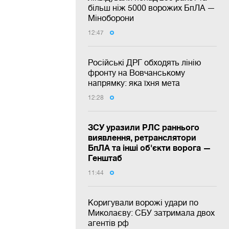
більш ніж 5000 ворожих БпЛА —
Міноборони
12:47
Російські ДРГ обходять лінію
фронту на Вовчанському
напрямку: яка їхня мета
12:28
ЗСУ уразили РЛС раннього
виявлення, ретранслятори
БпЛА та інші об'єкти ворога —
Генштаб
11:44
Коригували ворожі удари по
Миколаєву: СБУ затримала двох
агентів рф