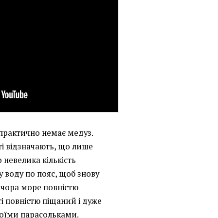
т практично немає медуз.
і відзначають, що лише
 невелика кількість
у воду по пояс, щоб знову
ечора море повністю
і повністю піщаний і дуже
своїми парасольками.