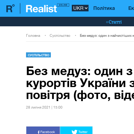
Політика
Ек
Статті
Головна
Суспільство
СУСПІЛЬСТВО
Без медуз: один 
курортів України 
повітря (фото, від
28 липня 2021 | 15:00
Facebook
Twitter