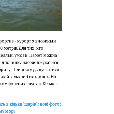
ортне - курорт з високими
0 метрів. Для тих, хто
ідеальні умови. Намет можна
 відпочинку насолоджуватися
риву. При цьому, спускатися
кій кількості сходинок. На
комфортних спусків. Кілька з
ь в кілька "шарів": нові фото і
му морі