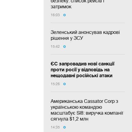
безпеку: список рейсів і
затримок
16:03
Зеленський анонсував кадрові
рішення у ЗСУ
15:42
ЄС запровадив нові санкції
проти росії у відповідь на
нещодавні російські атаки
15:26
Американська Cassator Corp з
українською командою
масштабує SI8: виручка компанії
сягнула $1,2 млн
14:35