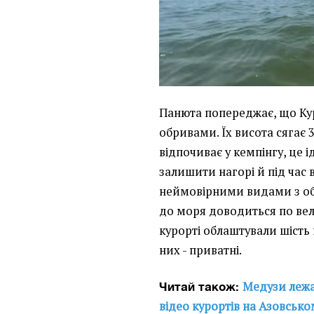
Панюта попереджає, що Кур
обривами. Їх висота сягає 3
відпочиває у кемпінгу, це 
залишити нагорі й під час
неймовірними видами з об
до моря доводиться по вели
курорті облаштували шість 
них - приватні.
Медузи лежат
Читай також:
відео курортів на Азовсько