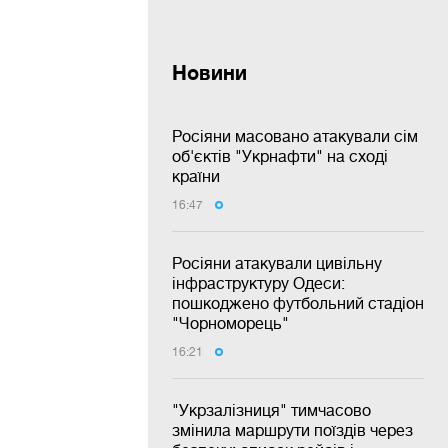
Новини
Росіяни масовано атакували сім
об'єктів "Укрнафти" на сході
країни
16:47
Росіяни атакували цивільну
інфраструктуру Одеси:
пошкоджено футбольний стадіон
"Чорноморець"
16:21
"Укрзалізниця" тимчасово
змінила маршрути поїздів через