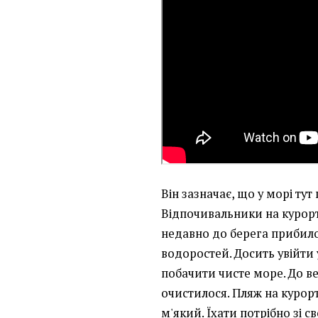
Він зазначає, що у морі ту
Відпочивальники на курорт
недавно до берега прибило
водоростей. Досить увійти 
побачити чисте море. До в
очистилося. Пляж на курорт
м'який. Їхати потрібно зі 