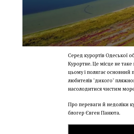
Серед курортів Одеської о
Курортне. Це місце не таке
цьому і полягає основний 
любителів "дикого" пляжног
насолодитися чистим мор
Про переваги й недоліки 
блогер Євген Панюта.