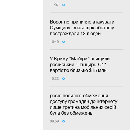
11:07
Ворог не припиняє атакувати
Сумщину: внаслідок обстрілу
постраждали 12 людей
10:49
У Криму "Маґури" знищили
російський "Панцирь-С1"
вартістю близько $15 млн
10:33
росія посилює обмеження
доступу громадян до інтернету:
лише третина мобільних сесій
була без обмежень
09:59