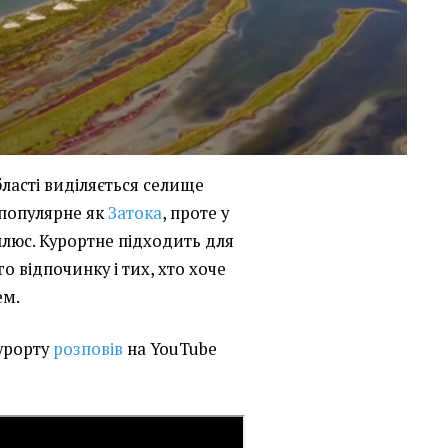
бласті виділяється селище
 популярне як
Затока
, проте у
плюс. Курортне підходить для
о відпочинку і тих, хто хоче
ем.
курорту
розповів
на YouTube