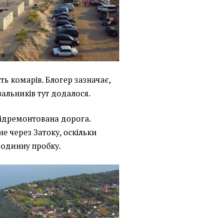
сть комарів. Блогер зазначає,
вальників тут додалося.
відремонтована дорога.
е через Затоку, оскільки
годинну пробку.