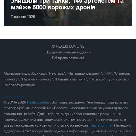
знищили три танки, 149 артсистем та
майже 5000 ворожих дронів
7 серпня 2026
© REALIST.ONLINE
Щоденне онлайн-видання
Всі права захищені
Матеріали під рубриками "Реклама", "На правах реклами", "PR", "Спонсор
проекту", "Партнер проекту", "Новини компаній", "Позиція" публікуються
на правах реклами
Карта сайта
© 2016-2026
Realist.online
. Всі права захищені. Републікація матеріалів і
фотографій, які є власністю «Реаліст», можлива тільки за умови прямого
посилання на сайт. Для інтернет-видань обов'язковим є розміщення
прямим, відкритим для пошукових систем, посилання не нижче другого
абзацу на конкретну новину чи статтю на веб-сайт
realist.online
. Передрук,
відтворення та / або розповсюдження інформації, що містить посилання на