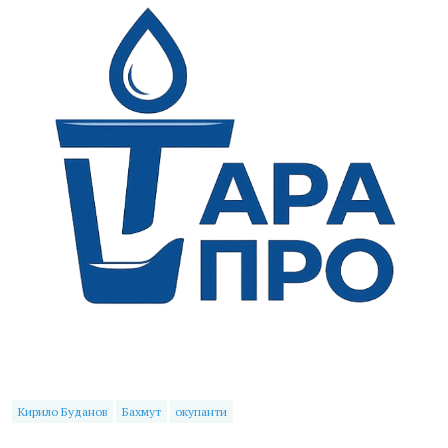
Кирило Буданов
Бахмут
окупанти