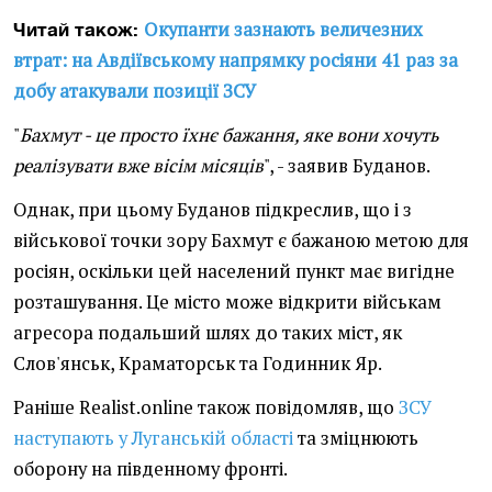
Окупанти зазнають величезних
Читай також:
втрат: на Авдіївському напрямку росіяни 41 раз за
добу атакували позиції ЗСУ
"
Бахмут - це просто їхнє бажання, яке вони хочуть
реалізувати вже вісім місяців
", - заявив Буданов.
Однак, при цьому Буданов підкреслив, що і з
військової точки зору Бахмут є бажаною метою для
росіян, оскільки цей населений пункт має вигідне
розташування. Це місто може відкрити військам
агресора подальший шлях до таких міст, як
Слов'янськ, Краматорськ та Годинник Яр.
Раніше Realist.online також повідомляв, що
ЗСУ
наступають у Луганській області
та зміцнюють
оборону на південному фронті.