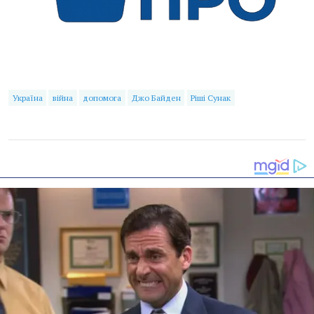
Україна
війна
допомога
Джо Байден
Ріші Сунак