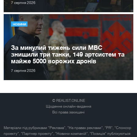
7 серпня 2026
НОВИНИ
За минулий тижень сили МВС
знищили три танки, 149 артсистем та
майже 5000 ворожих дронів
7 серпня 2026
© REALIST.ONLINE
Щоденне онлайн-видання
Всі права захищені
Матеріали під рубриками "Реклама", "На правах реклами", "PR", "Спонсор
проекту", "Партнер проекту", "Новини компаній", "Позиція" публікуються