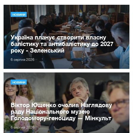
НОВИНИ
Україна планує створити власну
балістику та антибалістику до 2027
року - Зеленський
6 серпня 2026
НОВИНИ
Віктор Ющенко очолив Наглядову
раду Національного музею
Голодомору-геноциду — Мінкульт
6 серпня 2026