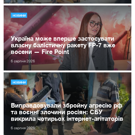
НОВИНИ
Україна може вперше застосувати
власну балістичну ракету FP-7 вже
восени — Fire Point
6 серпня 2026
НОВИНИ
Виправдовували збройну агресію рф
та воєнні злочини росіян: СБУ
викрила чотирьох інтернет-агітаторів
6 серпня 2026