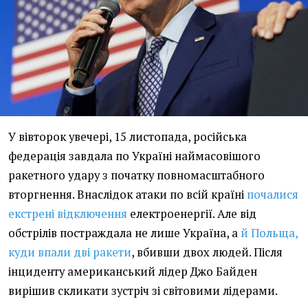
У вівторок увечері, 15 листопада, російська
федерація завдала по Україні наймасовішого
ракетного удару з початку повномасштабного
вторгнення. Внаслідок атаки по всій країні
почалися
екстрені відключення
електроенергії. Але від
обстрілів постраждала не лише Україна, а
й Польща,
куди впали дві ракети
, вбивши двох людей. Після
інциденту американський лідер Джо Байден
вирішив скликати зустріч зі світовими лідерами.