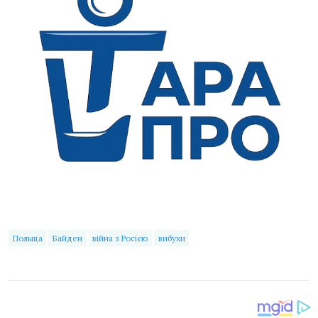
Польща
Байден
війна з Росією
вибухи