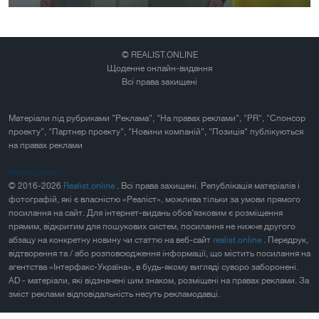
© REALIST.ONLINE
Щоденне онлайн-видання
Всі права захищені
Матеріали під рубриками "Реклама", "На правах реклами", "PR", "Спонсор
проекту", "Партнер проекту", "Новини компаній", "Позиція" публікуються
на правах реклами
Карта сайта
© 2016-2026
Realist.online
. Всі права захищені. Републікація матеріалів і
фотографій, які є власністю «Реаліст», можлива тільки за умови прямого
посилання на сайт. Для інтернет-видань обов'язковим є розміщення
прямим, відкритим для пошукових систем, посилання не нижче другого
абзацу на конкретну новину чи статтю на веб-сайт
realist.online
. Передрук,
відтворення та / або розповсюдження інформації, що містить посилання на
агентства «Інтерфакс-Україна», в будь-якому вигляді суворо заборонені.
AD - матеріали, які відзначені цим знаком, розміщені на правах реклами. За
зміст реклами відповідальність несуть рекламодавці.