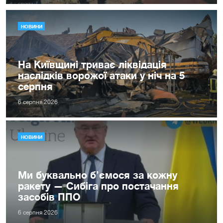
НОВИНИ
На Київщині триває ліквідація
наслідків ворожої атаки у ніч на 5
серпня
6 серпня 2026
НОВИНИ
Ми буквально б’ємося за кожну
ракету — Сибіга про постачання
засобів ППО
6 серпня 2026