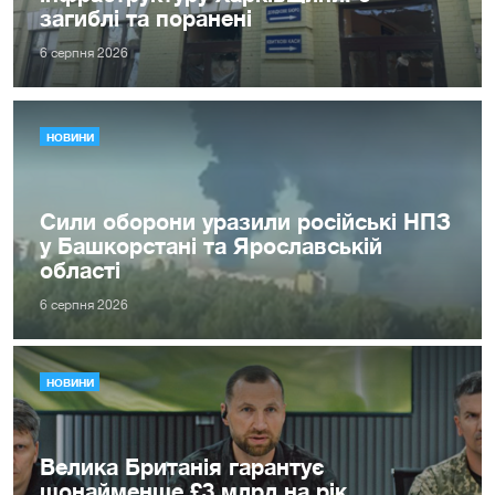
загиблі та поранені
6 серпня 2026
НОВИНИ
Сили оборони уразили російські НПЗ
у Башкорстані та Ярославській
області
6 серпня 2026
НОВИНИ
Велика Британія гарантує
щонайменше £3 млрд на рік