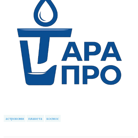
астрономи
планета
космос