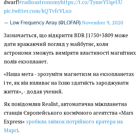
dwarf!
#radioastronomy
https://t.co/TymeYUqeUU
pic.twitter.com/kQTvfcVLxo
November 9, 2020
— Low Frequency Array (@LOFAR)
Зазначається, що відкриття BDR J1750+3809 може
дати вражаючий погляд у майбутнє, коли
астрономи зможуть виміряти властивості магнітних
полів екзопланет.
«Наша мета - зрозуміти магнетизм на екзопланетах
і те, як він впливає на їхню здатність зароджувати
життя», - додав учений.
Як повідомляв Realist, автоматична міжпланетна
станція Європейського космічного агентства «Mars
Express»
зробила знімок потрійного кратера на
Марсі
.