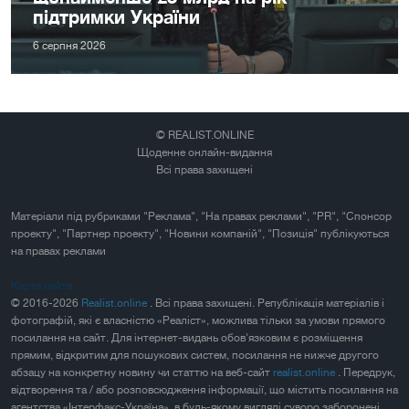
підтримки України
6 серпня 2026
© REALIST.ONLINE
Щоденне онлайн-видання
Всі права захищені
Матеріали під рубриками "Реклама", "На правах реклами", "PR", "Спонсор
проекту", "Партнер проекту", "Новини компаній", "Позиція" публікуються
на правах реклами
Карта сайта
© 2016-2026
Realist.online
. Всі права захищені. Републікація матеріалів і
фотографій, які є власністю «Реаліст», можлива тільки за умови прямого
посилання на сайт. Для інтернет-видань обов'язковим є розміщення
прямим, відкритим для пошукових систем, посилання не нижче другого
абзацу на конкретну новину чи статтю на веб-сайт
realist.online
. Передрук,
відтворення та / або розповсюдження інформації, що містить посилання на
агентства «Інтерфакс-Україна», в будь-якому вигляді суворо заборонені.