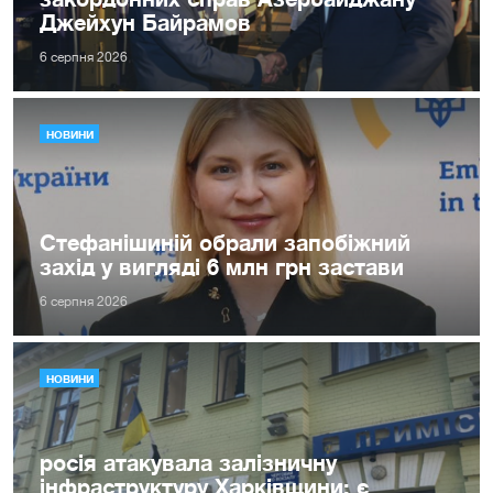
Джейхун Байрамов
6 серпня 2026
НОВИНИ
Стефанішиній обрали запобіжний
захід у вигляді 6 млн грн застави
6 серпня 2026
НОВИНИ
росія атакувала залізничну
інфраструктуру Харківщини: є