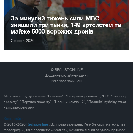
За минулий тижень сили МВС
знищили три танки, 149 артсистем та
майже 5000 ворожих дронів
7 серпня 2026
© REALIST.ONLINE
Щоденне онлайн-видання
Всі права захищені
Матеріали під рубриками "Реклама", "На правах реклами", "PR", "Спонсор
проекту", "Партнер проекту", "Новини компаній", "Позиція" публікуються
на правах реклами
Карта сайта
© 2016-2026
Realist.online
. Всі права захищені. Републікація матеріалів і
фотографій, які є власністю «Реаліст», можлива тільки за умови прямого