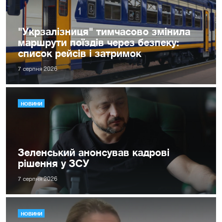
"Укрзалізниця" тимчасово змінила
маршрути поїздів через безпеку:
список рейсів і затримок
7 серпня 2026
НОВИНИ
Зеленський анонсував кадрові
рішення у ЗСУ
7 серпня 2026
НОВИНИ