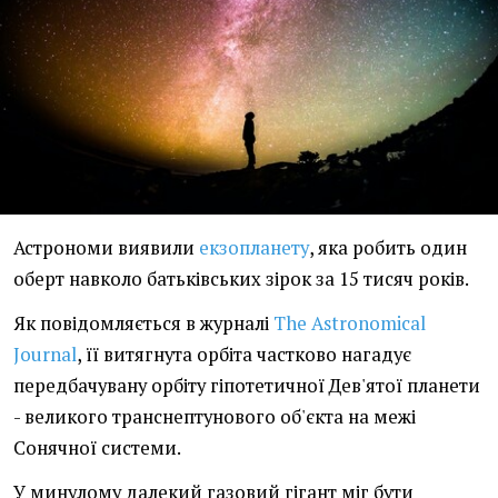
Астрономи виявили
екзопланету
, яка робить один
оберт навколо батьківських зірок за 15 тисяч років.
Як повідомляється в журналі
The Astronomical
Journal
, її витягнута орбіта частково нагадує
передбачувану орбіту гіпотетичної Дев'ятої планети
- великого транснептунового об'єкта на межі
Сонячної системи.
У минулому далекий газовий гігант міг бути