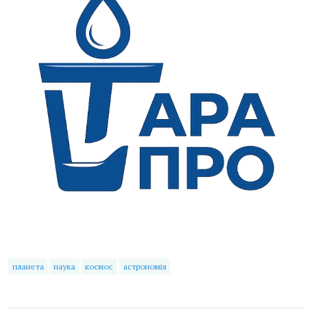
планета
наука
космос
астрономія