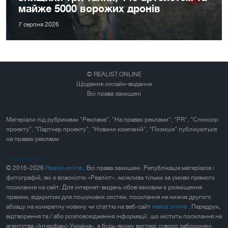
майже 5000 ворожих дронів
7 серпня 2026
© REALIST.ONLINE
Щоденне онлайн-видання
Всі права захищені
Матеріали під рубриками "Реклама", "На правах реклами", "PR", "Спонсор
проекту", "Партнер проекту", "Новини компаній", "Позиція" публікуються
на правах реклами
Карта сайта
© 2016-2026
Realist.online
. Всі права захищені. Републікація матеріалів і
фотографій, які є власністю «Реаліст», можлива тільки за умови прямого
посилання на сайт. Для інтернет-видань обов'язковим є розміщення
прямим, відкритим для пошукових систем, посилання не нижче другого
абзацу на конкретну новину чи статтю на веб-сайт
realist.online
. Передрук,
відтворення та / або розповсюдження інформації, що містить посилання на
агентства «Інтерфакс-Україна», в будь-якому вигляді суворо заборонені.