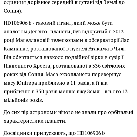
одиниця дорівнює середній відстані від Землі до
Сонця).
HD106906 b - газовий гігант, який може бути
аналогом Дев'ятої планети, був відкритий в 2013
році Магеллановій телескопами в обсерваторії Лас
Кампанас, розташованої в пустелі Атакама в Чилі.
Він обертається навколо подвійної зірки в сузір'ї
Південного Хреста, розташованої в 336 світлових
роках від Сонця. Маса екзопланети перевершує
масу Юпітера приблизно в 11 разів, а її вік
приблизно в 350 разів менше віку Землі - всього 13
мільйонів років.
До сих пір астрономи нічого не знали про орбітальні
характеристики планети.
Дослідники припускають, що HD106906 b