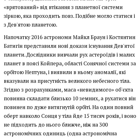
«врятований» від втікання з планетної системи
зіркою, яка проходить повз. Подібне могло статися і
з Дев'ятою планетою.
Напочатку 2016 астрономи Майкл Браун і Костянтин
Батигін представили нові докази існування Дев'ятої
планети. Дослідники вивчали рух астероїдів і малих
планет в поясі Койпера, області Сонячної системи за
орбітою Нептуна, і виявили в ньому аномалії, які
вказували на присутність великого небесного тіла.
Згідно з розрахунками, маса «невидимого» об'єкта
повинна складати близько 10 земних, а рухатися він
повинен по дуже витягнутій орбіті. На один повний
оберт навколо Сонця у тіла йде 15 тисяч років, і воно
не підходить до нього ближче, ніж на 300
астрономічних одиниць (одна астрономічна