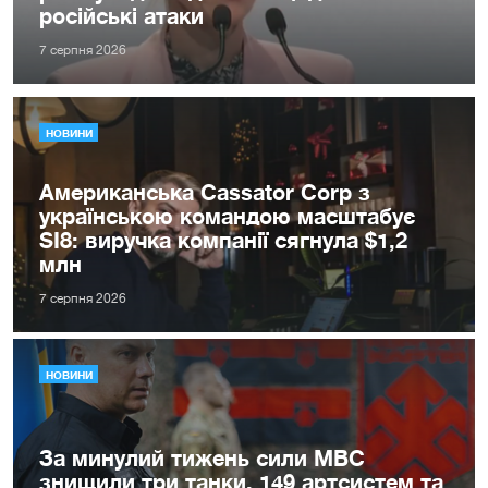
російські атаки
7 серпня 2026
НОВИНИ
Американська Cassator Corp з
українською командою масштабує
SI8: виручка компанії сягнула $1,2
млн
7 серпня 2026
НОВИНИ
За минулий тижень сили МВС
знищили три танки, 149 артсистем та