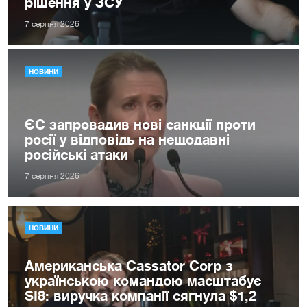
рішення у ЗСУ
7 серпня 2026
НОВИНИ
ЄС запровадив нові санкції проти
росії у відповідь на нещодавні
російські атаки
7 серпня 2026
НОВИНИ
Американська Cassator Corp з
українською командою масштабує
SI8: виручка компанії сягнула $1,2