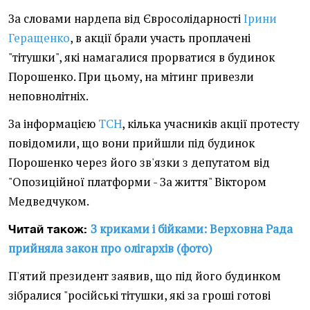
За словами нардепа від Євросолідарності
Ірини
Геращенко
, в акції брали участь проплачені
"тітушки", які намагалися прорватися в будинок
Порошенко. При цьому, на мітинг привезли
неповнолітніх.
За інформацією
ТСН
, кілька учасників акції протесту
повідомили, що вони прийшли під будинок
Порошенко через його зв'язки з депутатом від
"Опозиційної платформи - За життя" Віктором
Медведчуком.
З криками і бійками: Верховна Рада
Читай також:
прийняла закон про олігархів (фото)
П'ятий президент заявив, що під його будинком
зібралися "російські тітушки, які за гроші готові