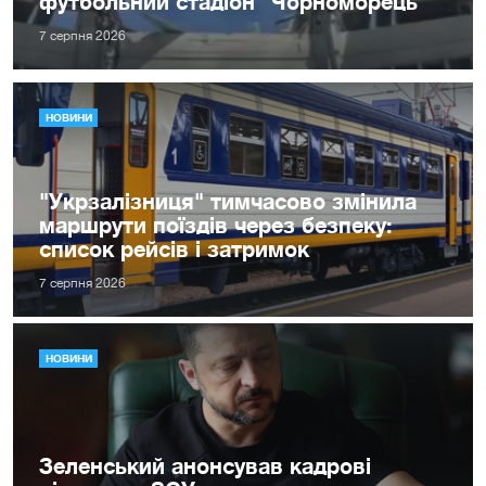
футбольний стадіон "Чорноморець"
7 серпня 2026
НОВИНИ
"Укрзалізниця" тимчасово змінила
маршрути поїздів через безпеку:
список рейсів і затримок
7 серпня 2026
НОВИНИ
Зеленський анонсував кадрові