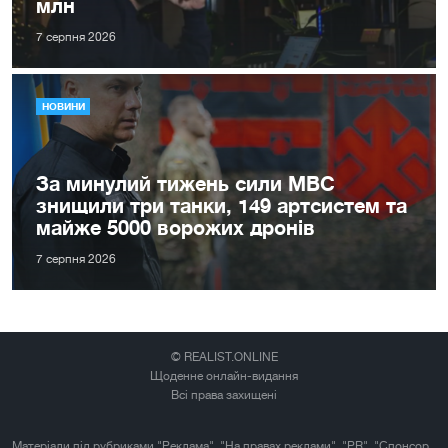
млн
7 серпня 2026
НОВИНИ
За минулий тижень сили МВС
знищили три танки, 149 артсистем та
майже 5000 ворожих дронів
7 серпня 2026
© REALIST.ONLINE
Щоденне онлайн-видання
Всі права захищені
Матеріали під рубриками "Реклама", "На правах реклами", "PR", "Спонсор