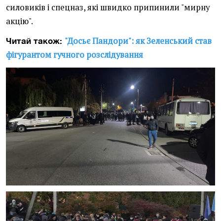
силовиків і спецназ, які швидко припинили "мирну
акцію".
"Досьє Пандори": як Зеленський став
Читай також:
фігурантом гучного розслідування