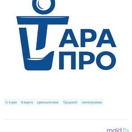
Історія
8 марта
призначення
Традиції
святкування