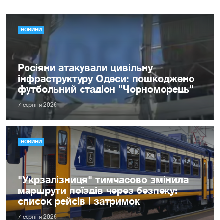
НОВИНИ
Росіяни атакували цивільну
інфраструктуру Одеси: пошкоджено
футбольний стадіон "Чорноморець"
7 серпня 2026
НОВИНИ
"Укрзалізниця" тимчасово змінила
маршрути поїздів через безпеку:
список рейсів і затримок
7 серпня 2026