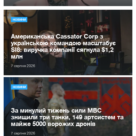
НОВИНИ
Американська Cassator Corp з
українською командою масштабує
SI8: виручка компанії сягнула $1,2
млн
7 серпня 2026
НОВИНИ
За минулий тижень сили МВС
знищили три танки, 149 артсистем та
майже 5000 ворожих дронів
7 серпня 2026