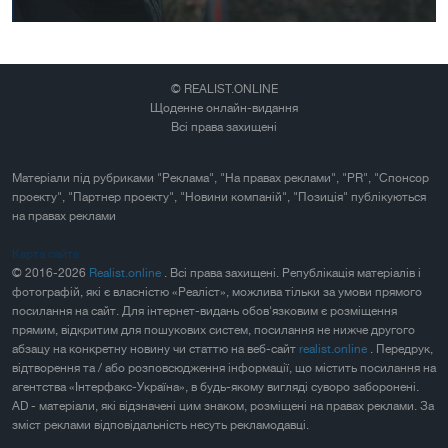
© REALIST.ONLINE
Щоденне онлайн-видання
Всі права захищені
Матеріали під рубриками "Реклама", "На правах реклами", "PR", "Спонсор
проекту", "Партнер проекту", "Новини компаній", "Позиція" публікуються
на правах реклами
Карта сайта
© 2016-2026
Realist.online
. Всі права захищені. Републікація матеріалів і
фотографій, які є власністю «Реаліст», можлива тільки за умови прямого
посилання на сайт. Для інтернет-видань обов'язковим є розміщення
прямим, відкритим для пошукових систем, посилання не нижче другого
абзацу на конкретну новину чи статтю на веб-сайт
realist.online
. Передрук,
відтворення та / або розповсюдження інформації, що містить посилання на
агентства «Інтерфакс-Україна», в будь-якому вигляді суворо заборонені.
AD - матеріали, які відзначені цим знаком, розміщені на правах реклами. За
зміст реклами відповідальність несуть рекламодавці.