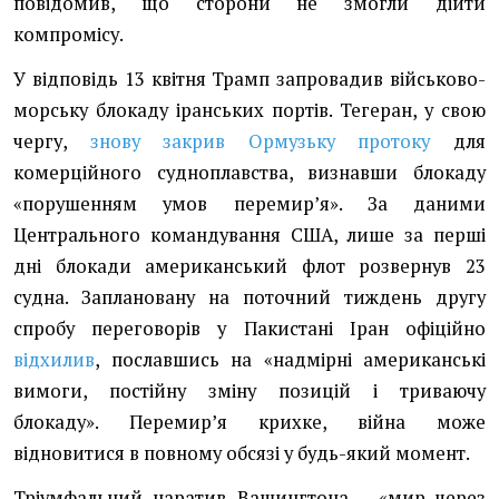
повідомив, що сторони не змогли дійти
компромісу.
У відповідь 13 квітня Трамп запровадив військово-
морську блокаду іранських портів. Тегеран, у свою
чергу,
знову закрив Ормузьку протоку
для
комерційного судноплавства, визнавши блокаду
«порушенням умов перемирʼя». За даними
Центрального командування США, лише за перші
дні блокади американський флот розвернув 23
судна. Заплановану на поточний тиждень другу
спробу переговорів у Пакистані Іран офіційно
відхилив
, пославшись на «надмірні американські
вимоги, постійну зміну позицій і триваючу
блокаду». Перемирʼя крихке, війна може
відновитися в повному обсязі у будь-який момент.
Тріумфальний наратив Вашингтона – «мир через