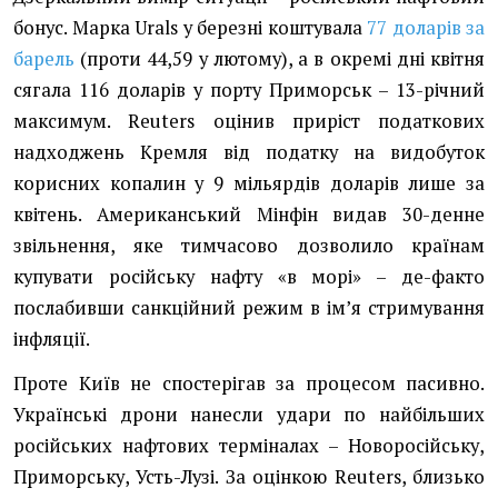
бонус. Марка Urals у березні коштувала
77 доларів за
барель
(проти 44,59 у лютому), а в окремі дні квітня
сягала 116 доларів у порту Приморськ – 13-річний
максимум. Reuters оцінив приріст податкових
надходжень Кремля від податку на видобуток
корисних копалин у 9 мільярдів доларів лише за
квітень. Американський Мінфін видав 30-денне
звільнення, яке тимчасово дозволило країнам
купувати російську нафту «в морі» – де-факто
послабивши санкційний режим в імʼя стримування
інфляції.
Проте Київ не спостерігав за процесом пасивно.
Українські дрони нанесли удари по найбільших
російських нафтових терміналах – Новоросійську,
Приморську, Усть-Лузі. За оцінкою Reuters, близько