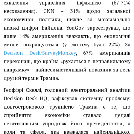
схвалення управління інфляцією (67-71%
несхвалення). CNN – 31% щодо загальної
економічної політики, нижче за максимально
низькі цифри Байдена. YouGov зареєстрував, що
лише 14% американців вважають, що економічні
умови покращуються (у лютому було 22%). За
Decision Desk/SurveyMonkey
, 67% американців
переконані, що країна «рухається в неправильному
напрямку» – найпесимістичніший показник за весь
другий термін Трампа.
Геоффрі Скеллі, головний електоральний аналітик
Decision Desk HQ, зафіксував системну проблему:
довгостроковою трудністю Трампа є те, що
сприйняття економіки ставало дедалі
негативнішим упродовж його президентства, а
коли та сфера, яка вважалася найсильнішою,