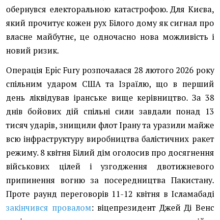
обернувся електоральною катастрофою. Для Києва,
який прочитує кожен рух Білого дому як сигнал про
власне майбутнє, це одночасно нова можливість і
новий ризик.
Операція Epic Fury розпочалася 28 лютого 2026 року
спільним ударом США та Ізраїлю, що в перший
день ліквідував іранське вище керівництво. За 38
днів бойових дій спільні сили завдали понад 13
тисяч ударів, знищили флот Ірану та уразили майже
всю інфраструктуру виробництва балістичних ракет
режиму. 8 квітня Білий дім оголосив про досягнення
військових цілей і узгодження двотижневого
припинення вогню за посередництва Пакистану.
Проте раунд переговорів 11-12 квітня в Ісламабаді
закінчився провалом
: віцепрезидент Джей Ді Венс