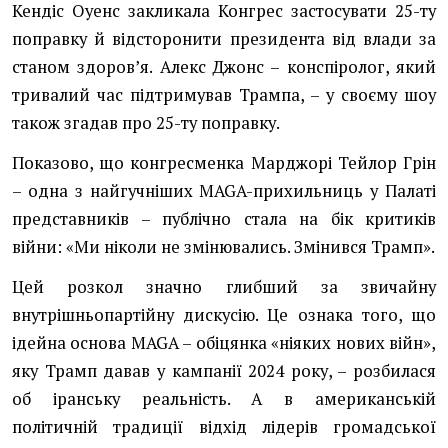
Кендіс Оуенс закликала Конгрес застосувати 25-ту
поправку й відсторонити президента від влади за
станом здоровʼя. Алекс Джонс – конспіролог, який
тривалий час підтримував Трампа, – у своєму шоу
також згадав про 25-ту поправку.
Показово, що конгресменка Марджорі Тейлор Грін
– одна з найгучніших MAGA-прихильниць у Палаті
представників – публічно стала на бік критиків
війни: «Ми ніколи не змінювались. Змінився Трамп».
Цей розкол значно глибший за звичайну
внутрішньопартійну дискусію. Це ознака того, що
ідейна основа MAGA – обіцянка «ніяких нових війн»,
яку Трамп давав у кампанії 2024 року, – розбилася
об іранську реальність. А в американській
політичній традиції відхід лідерів громадської