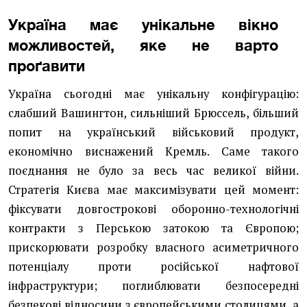
Україна має унікальне вікно
можливостей, яке не варто
проґавити
Україна сьогодні має унікальну конфігурацію:
слабший Вашингтон, сильніший Брюссель, більший
попит на український військовий продукт,
економічно виснажений Кремль. Саме такого
поєднання не було за весь час великої війни.
Стратегія Києва має максимізувати цей момент:
фіксувати довгострокові оборонно-технологічні
контракти з Перською затокою та Європою;
прискорювати розробку власного асиметричного
потенціалу проти російської нафтової
інфраструктури; поглиблювати безпосередні
безпекові відносини з європейськими столицями, а