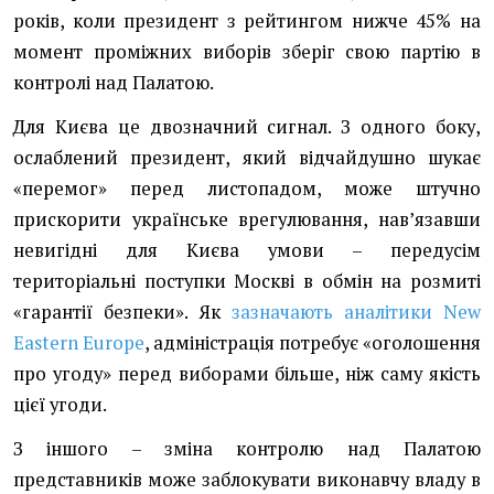
років, коли президент з рейтингом нижче 45% на
момент проміжних виборів зберіг свою партію в
контролі над Палатою.
Для Києва це двозначний сигнал. З одного боку,
ослаблений президент, який відчайдушно шукає
«перемог» перед листопадом, може штучно
прискорити українське врегулювання, навʼязавши
невигідні для Києва умови – передусім
територіальні поступки Москві в обмін на розмиті
«гарантії безпеки». Як
зазначають аналітики New
Eastern Europe
, адміністрація потребує «оголошення
про угоду» перед виборами більше, ніж саму якість
цієї угоди.
З іншого – зміна контролю над Палатою
представників може заблокувати виконавчу владу в