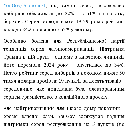
YouGov/Economist
, підтримка серед незалежних
виборців обвалилася до 22% – з 31% на початку
березня. Серед молоді віком 18-29 років рейтинг
впав до 24% порівняно з 32% у лютому.
Особливо болісна для Республіканської партії
тенденція серед латиноамериканців. Підтримка
Трампа в цій групі – одному з ключових чинників
його перемоги 2024 року – опустилася до 34%.
Нетто-рейтинг серед виборців з доходом нижче 50
тисяч доларів просів на 19 пунктів за десять тижнів –
середовище, яке донедавна було електоральним
серцем трампістського коаліційного проєкту.
Але найтривожніший для Білого дому показник –
ерозія власної бази. YouGov зафіксував падіння
підтримки серед республіканців на 5 пунктів (до