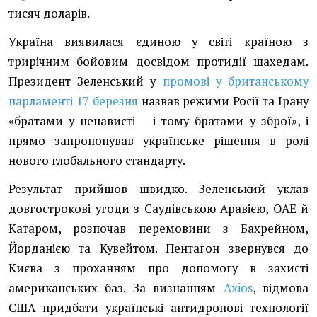
тисяч доларів.
Україна виявилася єдиною у світі країною з
трирічним бойовим досвідом протидії шахедам.
Президент Зеленський у
промові у британському
парламенті 17 березня
назвав режими Росії та Ірану
«братами у ненависті – і тому братами у зброї», і
прямо запропонував українське рішення в ролі
нового глобального стандарту.
Результат прийшов швидко. Зеленський уклав
довгострокові угоди з Саудівською Аравією, ОАЕ й
Катаром, розпочав перемовини з Бахрейном,
Йорданією та Кувейтом. Пентагон звернувся до
Києва з проханням про допомогу в захисті
американських баз. За визнанням
Axios
, відмова
США придбати українські антидронові технології