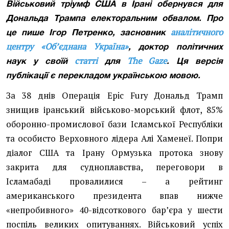
Військовий тріумф США в Ірані обернувся для
Дональда Трампа електоральним обвалом. Про
аналітичного
це пише Ігор Петренко, засновник
центру «Об’єднана Україна»
, доктор політичних
статті
The Gaze
наук у своїй
для
. Ця версія
публікації є перекладом українською мовою.
За 38 днів Операція Epic Fury Дональд Трамп
знищив іранський військово-морський флот, 85%
оборонно-промислової бази Ісламської Республіки
та особисто Верховного лідера Алі Хаменеї. Попри
діалог США та Ірану Ормузька протока знову
закрита для судноплавства, переговори в
Ісламабаді провалилися – а рейтинг
американського президента впав нижче
«непробивного» 40-відсоткового барʼєра у шести
поспіль великих опитуваннях. Військовий успіх