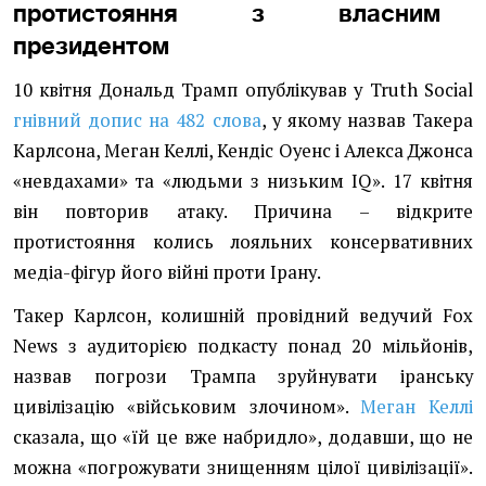
протистояння з власним
президентом
10 квітня Дональд Трамп опублікував у Truth Social
гнівний допис на 482 слова
, у якому назвав Такера
Карлсона, Меган Келлі, Кендіс Оуенс і Алекса Джонса
«невдахами» та «людьми з низьким IQ». 17 квітня
він повторив атаку. Причина – відкрите
протистояння колись лояльних консервативних
медіа-фігур його війні проти Ірану.
Такер Карлсон, колишній провідний ведучий Fox
News з аудиторією подкасту понад 20 мільйонів,
назвав погрози Трампа зруйнувати іранську
цивілізацію «військовим злочином».
Меган Келлі
сказала, що «їй це вже набридло», додавши, що не
можна «погрожувати знищенням цілої цивілізації».