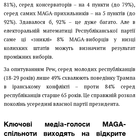
81%), серед консерваторів – на 4 пункти (до 79%),
серед самих MAGA-прихильників – на 5 пунктів (до
92%). Здавалося б, 92% – це дуже багато. Але в
електоральній математиці Республіканської партії
саме ці «зниклі» 8% MAGA-виборців у низці
колихких штатів можуть визначити результат
проміжних виборів.
За опитуванням Pew, серед молодих республіканців
(18-29 років) лише 49% схвалюють поведінку Трампа
в іранському конфлікті – проти 84% серед
республіканців старше 65 років. Це справжній розкол
поколінь усередині власної партії президента.
Ключові медіа-голоси MAGA-
спільноти виходять на відкрите