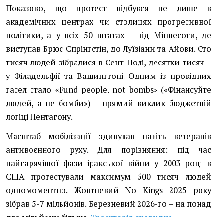
Показово, що протест відбувся не лише в
академічних центрах чи столицях прогресивної
політики, а у всіх 50 штатах – від Міннесоти, де
виступав Брюс Спрінгстін, до Луїзіани та Айови. Сто
тисяч людей зібралися в Сент-Полі, десятки тисяч –
у Філадельфії та Вашингтоні. Одним із провідних
гасел стало «Fund people, not bombs» («Фінансуйте
людей, а не бомби») – прямий виклик бюджетній
логіці Пентагону.
Масштаб мобілізації здивував навіть ветеранів
антивоєнного руху. Для порівняння: під час
найгарячішої фази іракської війни у 2003 році в
США протестували максимум 500 тисяч людей
одномоментно. Жовтневий No Kings 2025 року
зібрав 5-7 мільйонів. Березневий 2026-го – на понад