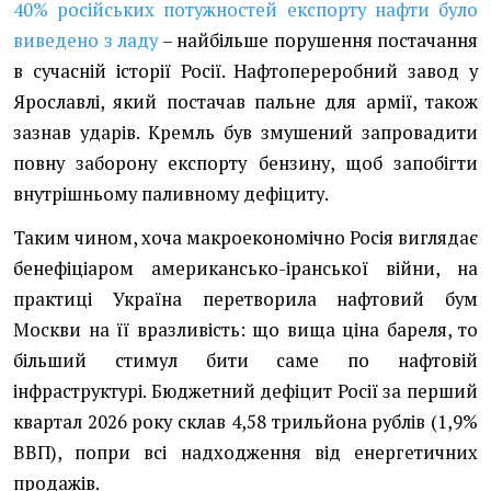
40% російських потужностей експорту нафти було
виведено з ладу
– найбільше порушення постачання
в сучасній історії Росії. Нафтопереробний завод у
Ярославлі, який постачав пальне для армії, також
зазнав ударів. Кремль був змушений запровадити
повну заборону експорту бензину, щоб запобігти
внутрішньому паливному дефіциту.
Таким чином, хоча макроекономічно Росія виглядає
бенефіціаром американсько-іранської війни, на
практиці Україна перетворила нафтовий бум
Москви на її вразливість: що вища ціна бареля, то
більший стимул бити саме по нафтовій
інфраструктурі. Бюджетний дефіцит Росії за перший
квартал 2026 року склав 4,58 трильйона рублів (1,9%
ВВП), попри всі надходження від енергетичних
продажів.