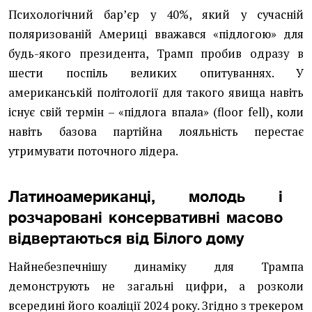
Психологічний барʼєр у 40%, який у сучасній
поляризованій Америці вважався «підлогою» для
будь-якого президента, Трамп пробив одразу в
шести поспіль великих опитуваннях. У
американській політології для такого явища навіть
існує свій термін – «підлога впала» (floor fell), коли
навіть базова партійна лояльність перестає
утримувати поточного лідера.
Латиноамериканці, молодь і
розчаровані консервативні масово
відвертаються від Білого дому
Найнебезпечнішу динаміку для Трампа
демонструють не загальні цифри, а розколи
всередині його коаліції 2024 року. Згідно з трекером