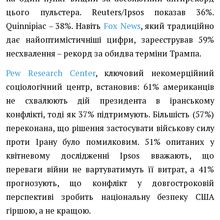
цього пульстера. Reuters/Ipsos показав 36%.
Quinnipiac – 38%. Навіть
Fox News
, який традиційно
дає найоптимістичніші цифри, зареєстрував 59%
несхвалення – рекорд за обидва терміни Трампа.
Pew Research Center
, ключовий некомерційний
соціологічний центр, встановив: 61% американців
не схвалюють дій президента в іранському
конфлікті, тоді як 37% підтримують. Більшість (57%)
переконана, що рішення застосувати військову силу
проти Ірану було помилковим. 51% опитаних у
квітневому дослідженні Ipsos вважають, що
переваги війни не вартуватимуть її витрат, а 41%
прогнозують, що конфлікт у довгостроковій
перспективі зробить національну безпеку США
гіршою, а не кращою.