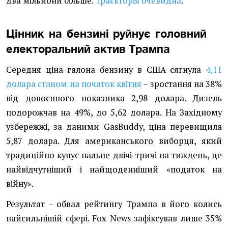
два мільйони більше.
Траєкторія очевидна
.
Цінник на бензині руйнує головний
електоральний актив Трампа
Середня ціна галона бензину в США сягнула
4,11
долара станом на початок квітня
– зростання на 38%
від довоєнного показника 2,98 долара. Дизель
подорожчав на 49%, до 5,62 долара. На Західному
узбережжі, за даними GasBuddy, ціна перевищила
5,87 долара. Для американського виборця, який
традиційно купує пальне двічі-тричі на тиждень, це
найвідчутніший і найщоденніший «податок на
війну».
Результат – обвал рейтингу Трампа в його колись
найсильнішій сфері. Fox News зафіксував лише 35%