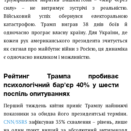
силу» – не витримує зустрічі з реальністю.
Військовий успіх обернувся електоральною
катастрофою. Трамп виграв 38 днів боїв й
одночасно програє власну країну. Для України, де
кожен рух американського президента зчитується
як сигнал про майбутнє війни з Росією, ця динаміка
є одночасно викликом і можливістю.
Рейтинг Трампа пробиває
психологічний барʼєр 40% у шести
поспіль опитуваннях
Перший тиждень квітня приніс Трампу найнижчі
показники за обидва його президентські терміни.
CNN/SSRS
зафіксував 35% схвалення – рівень, лише
на один пункт вищий за абсолютний антирекорд