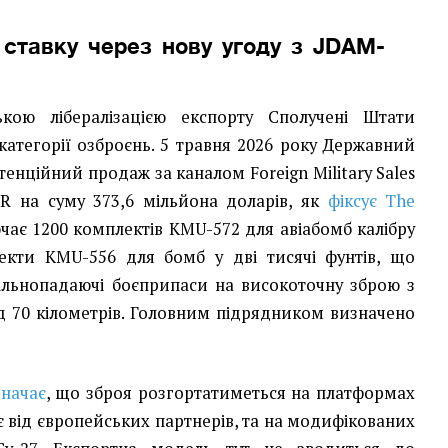
ставку через нову угоду з JDAM-
ькою лібералізацією експорту Сполучені Штати
категорії озброєнь. 5 травня 2026 року Державний
енційний продаж за каналом Foreign Military Sales
R на суму 373,6 мільйона доларів, як
фіксує The
ючає 1200 комплектів KMU-572 для авіабомб калібру
лекти KMU-556 для бомб у дві тисячі фунтів, що
ільнопадаючі боєприпаси на високоточну зброю з
д 70 кілометрів. Головним підрядником визначено
значає
, що зброя розгортатиметься на платформах
ує від європейських партнерів, та на модифікованих