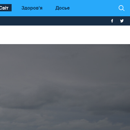
Світ
Здоров'я
Досье