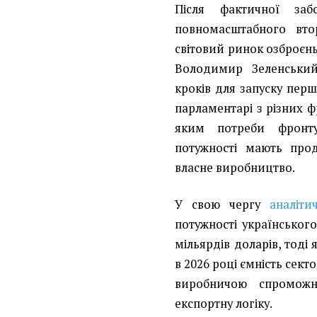
Після фактичної заб
повномасштабного вто
світовий ринок озброєн
Володимир Зеленський
кроків для запуску перш
парламентарі з різних ф
яким потреби фронту
потужності мають прод
власне виробництво.
У свою чергу
аналіти
потужності українськог
мільярдів доларів, тоді
в 2026 році ємність сект
виробничою спроможн
експортну логіку.