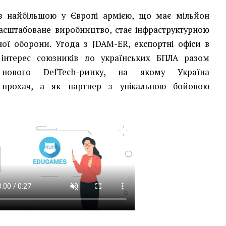
з найбільшою у Європі армією, що має мільйон
асштабоване виробництво, стає інфраструктурною
ої оборони. Угода з JDAM-ER, експортні офіси в
, інтерес союзників до українських БПЛА разом
нового DefTech-ринку, на якому Україна
 прохач, а як партнер з унікальною бойовою