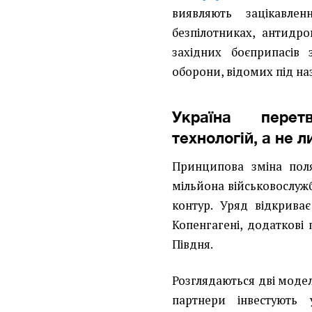
виявляють зацікавле
безпілотниках, антидро
західних боєприпасів
оборони, відомих під н
Україна перет
технологій, а не
Принципова зміна пол
мільйона військовослуж
контур. Уряд відкриває
Копенгагені, додаткові
Півдня.
Розглядаються дві моделі,
партнери інвестують 