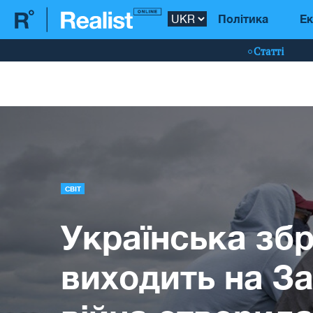
Політика
Ек
Статті
СВІТ
Українська зб
виходить на За