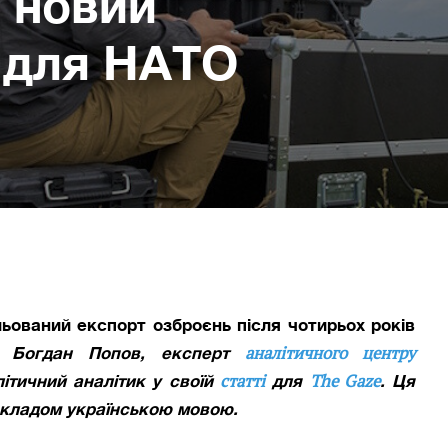
а новий
 для НАТО
льований експорт озброєнь після чотирьох років
аналітичного центру
Богдан Попов, експерт
статті
The Gaze
літичний аналітик
у своїй
для
. Ця
рекладом українською мовою.