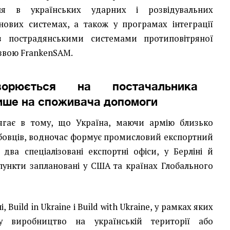
ння в українських ударних і розвідувальних
нових системах, а також у програмах інтеграції
 з пострадянськими системами протиповітряної
азвою FrankenSAM.
ворюється на постачальника
 лише на споживача допомоги
ягає в тому, що Україна, маючи армію близько
бовців, водночас формує промисловий експортний
 два спеціалізовані експортні офіси, у Берліні й
 пункти заплановані у США та країнах Глобального
 Build in Ukraine і Build with Ukraine, у рамках яких
у виробництво на українській території або