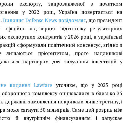
орони експорту, запровадженої з початком
ргнення у 2022 році, Україна повертається на
ь.
Видання Defense News повідомляє
, що президент
 офіційно підтвердив підготовку регуляторних
их експортних контрактів у 2026 році, а українські
ракцій сформували політичний консенсус, згідно з
 лишаються пріоритетом, проте надлишкові
аватися партнерам для залучення інвестицій у
чне видання Lawfare
уточнює, що у 2025 році
о оборонного комплексу оцінювалися в близько 35
 як державні замовлення покривали лише третину, і
ора може сягнути 50 мільярдів. Саме цей розрив між
істю й внутрішнім фінансуванням і запускає