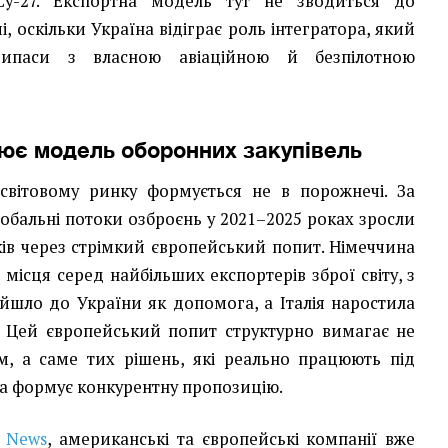
Су-27. Експортна модель тут не зводиться до
, оскільки Україна відіграє роль інтегратора, який
припаси з власною авіаційною й безпілотною
ює модель оборонних закупівель
 світовому ринку формується не в порожнечі. За
глобальні потоки озброєнь у 2021–2025 роках зросли
ків через стрімкий європейський попит. Німеччина
 місця серед найбільших експортерів зброї світу, з
у йшло до України як допомога, а Італія наростила
в. Цей європейський попит структурно вимагає не
м, а саме тих рішень, які реально працюють під
їна формує конкурентну пропозицію.
e News
, американські та європейські компанії вже