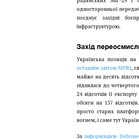
радянських МіГ-29 і 
односторонньої передачі
поєднує західні боє
інфраструктурою.
Захід переосмисл
Українська позиція на
останнім звітом SIPRI
, 
майже на десять відсот
піднялася до четвертого
24 відсотків її експорт
обсяги на 157 відсоткі
просто старих платфор
вогнем, і саме тут Укра
За
інформацією Defens