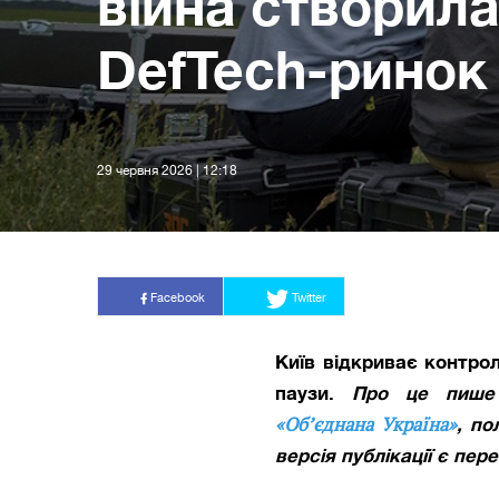
війна створил
DefTech-ринок
29 червня 2026 | 12:18
Facebook
Twitter
Київ відкриває контро
паузи.
Про це пише
«Об’єднана Україна»
,
по
версія публікації є пе