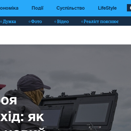
ономіка
Події
Суспільство
LifeStyle
Думка
Фото
Відео
Реаліст пояснює
роя
хід: як