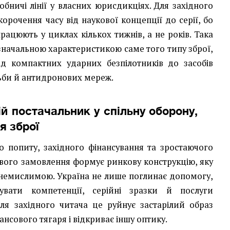
обничі лінії у власних юрисдикціях. Для західного
орочення часу від наукової концепції до серії, бо
рацюють у циклах кількох тижнів, а не років. Така
значальною характеристикою саме того типу зброї,
ід компактних ударних безпілотників до засобів
ьби й антидронових мереж.
ій постачальник у спільну оборону,
я зброї
о попиту, західного фінансування та зростаючого
вого замовлення формує ринкову конструкцію, яку
 немислимою. Україна не лише поглинає допомогу,
вати компетенції, серійні зразки й послуги
Для західного читача це руйнує застарілий образ
ансового тягаря і відкриває іншу оптику.