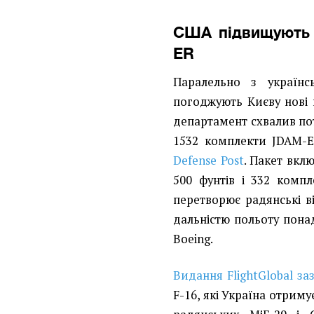
США підвищують 
ER
Паралельно з українс
погоджують Києву нові 
департамент схвалив пот
1532 комплекти JDAM-E
Defense Post
. Пакет вкл
500 фунтів і 332 комп
перетворює радянські в
дальністю польоту пона
Boeing.
Видання FlightGlobal за
F-16, які Україна отрим