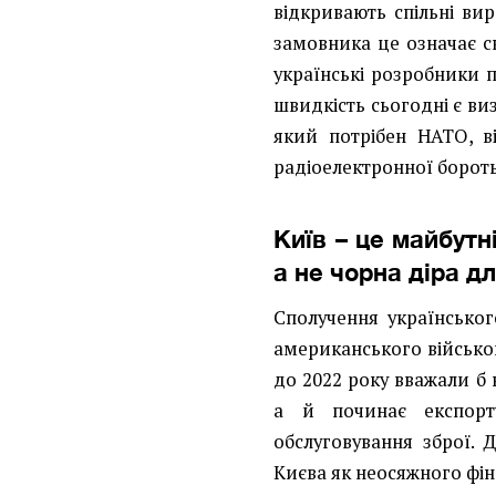
відкривають спільні вир
замовника це означає ск
українські розробники п
швидкість сьогодні є ви
який потрібен НАТО, в
радіоелектронної борот
Київ – це майбутн
а не чорна діра дл
Сполучення українськог
американського військо
до 2022 року вважали б
а й починає експорту
обслуговування зброї. 
Києва як неосяжного фін