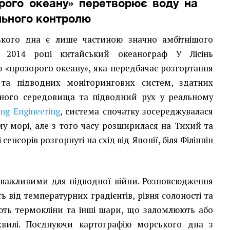
рого океану» перетворює воду на
льного контролю
ького дна є лише частиною значно амбітнішого
у 2014 році китайський океанограф У Лісінь
 «прозорого океану», яка передбачає розгортання
в та підводних моніторингових систем, здатних
дного середовища та підводний рух у реальному
ng Engineering
, система спочатку зосереджувалася
у морі, але з того часу розширилася на Тихий та
сенсорів розгорнуті на схід від Японії, біля Філіппін
о важливими для підводної війни. Розповсюдження
ь від температурних градієнтів, рівня солоності та
ють термокліни та інші шари, що заломлюють або
хвилі. Поєднуючи картографію морського дна з