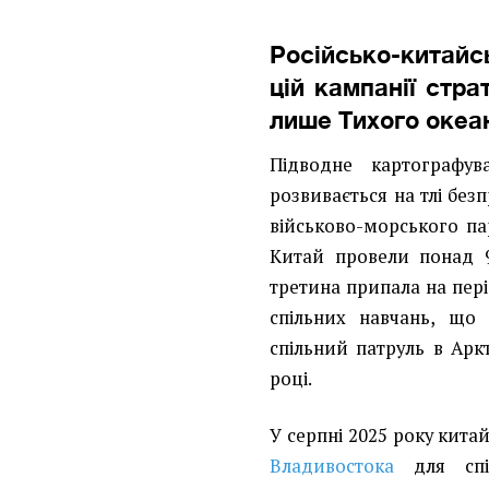
Російсько-китай
цій кампанії стра
лише Тихого океа
Підводне картографув
розвивається на тлі бе
військово-морського па
Китай провели понад 9
третина припала на періо
спільних навчань, що
спільний патруль в Арк
році.
У серпні 2025 року кита
Владивостока
для спіл