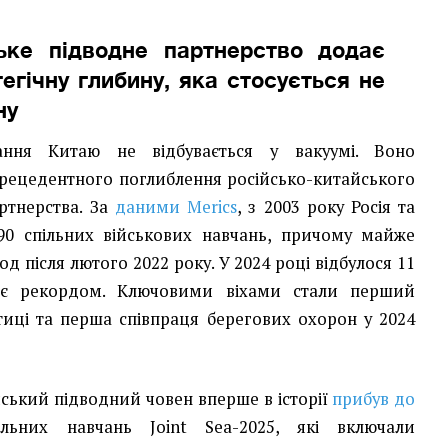
ське підводне партнерство додає
тегічну глибину, яка стосується не
ну
ання Китаю не відбувається у вакуумі. Воно
зпрецедентного поглиблення російсько-китайського
ртнерства. За
даними Merics
, з 2003 року Росія та
0 спільних військових навчань, причому майже
д після лютого 2022 року. У 2024 році відбулося 11
 є рекордом. Ключовими віхами стали перший
тиці та перша співпраця берегових охорон у 2024
йський підводний човен вперше в історії
прибув до
ьних навчань Joint Sea-2025, які включали