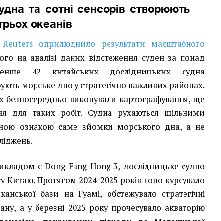
судна та сотні сенсорів створюють
трьох океанів
у
Reuters оприлюднило результати масштабного
ного на аналізі даних відстеження суден за понад
менше 42 китайських дослідницьких судна
ують морське дно у стратегічно важливих районах.
х безпосередньо виконували картографування, ще
ня для таких робіт. Судна рухаються щільними
рною ознакою саме зйомки морського дна, а не
ліджень.
икладом є Dong Fang Hong 3, дослідницьке судно
у Китаю. Протягом 2024-2025 років воно курсувало
анської бази на Гуамі, обстежувало стратегічні
ану, а у березні 2025 року прочесувало акваторію