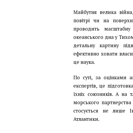
Майбутня велика війна
повітрі чи на поверх
проводить масштабну
океанського дна у Тихо
детальну картину під
ефективно ховати власні
це наука.
По суті, за оцінками 
експертів, це підготов
їхніх союзників. А на 
морського партнерства 
стосується не лише І
Атлантики.