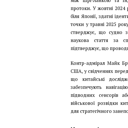
між Шрі-Ланкою та Ін
протоки. У жовтні 2024 
біля Японії, здатні іден
точки у травні 2025 рок
стверджує, що судно з
наукова стаття за сп
підтверджує, що провод
Контр-адмірал Майк Бр
США, у свідченнях перед
що китайські дослідж
забезпечують навігаці
підводних сенсорів а
військової розвідки к
для стратегічного занеп