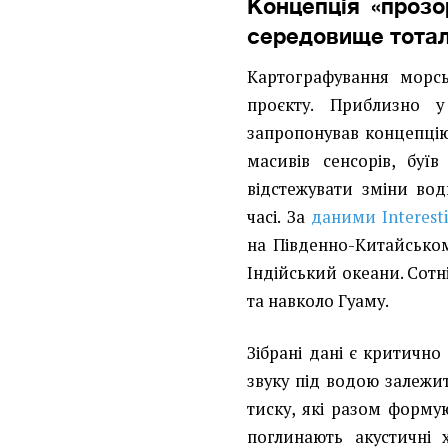
Концепція «прозо
середовище тота
Картографування морс
проєкту. Приблизно 
запропонував концепцію
масивів сенсорів, буї
відстежувати зміни во
часі. За
даними Interesti
на Південно-Китайськом
Індійський океани. Сотні 
та навколо Гуаму.
Зібрані дані є критичн
звуку під водою залежит
тиску, які разом форму
поглинають акустичні 