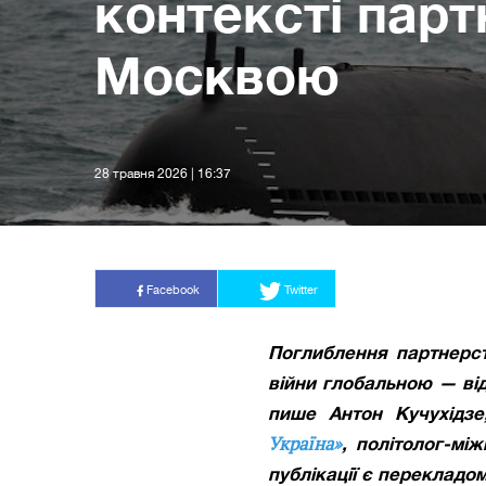
контексті парт
Москвою
28 травня 2026 | 16:37
Facebook
Twitter
Поглиблення партнерс
війни глобальною — від
пише Антон Кучухідзе
Україна»
, політолог-мі
публікації є перекладо