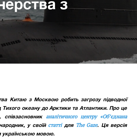
нерства з
тва Китаю з Москвою робить загрозу підводної
 Тихого океану до Арктики та Атлантики. Про це
аналітичного центру «Об’єднана
, співзасновник
статті
The Gaze
жнародник, у своїй
для
. Ця версія
м українською мовою.