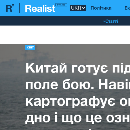
Політика
Ек
Статті
СВІТ
Китай готує пі
поле бою. Нав
картографує о
дно і що це оз