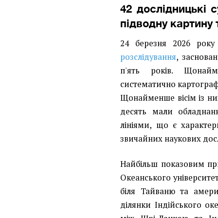
42 дослідницькі 
підводну картину 
24 березня 2026 рок
розслідування
, заснова
п'ять років. Щонай
систематично картограф
Щонайменше вісім із ни
десять мали обладнан
лініями, що є характе
звичайних наукових дос
Найбільш показовим пр
Океанського університет
біля Тайваню та америк
ділянки Індійського оке