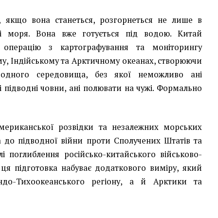
, якщо вона станеться, розгорнеться не лише в
ні моря. Вона вже готується під водою. Китай
 операцію з картографування та моніторингу
му, Індійському та Арктичному океанах, створюючи
водного середовища, без якої неможливо ані
 підводні човни, ані полювати на чужі. Формально
американської розвідки та незалежних морських
ка до підводної війни проти Сполучених Штатів та
тлі поглиблення російсько-китайського військово-
ця підготовка набуває додаткового виміру, який
ндо-Тихоокеанського регіону, а й Арктики та