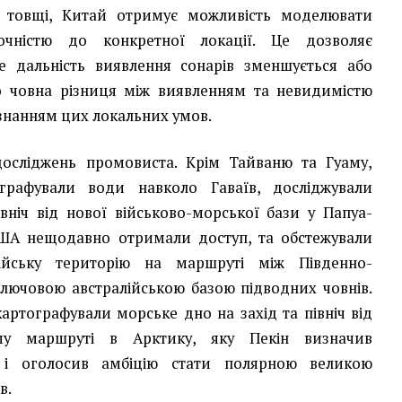
 товщі, Китай отримує можливість моделювати
очністю до конкретної локації. Це дозволяє
де дальність виявлення сонарів зменшується або
го човна різниця між виявленням та невидимістю
знанням цих локальних умов.
досліджень промовиста. Крім Тайваню та Гуаму,
ографували води навколо Гаваїв, досліджували
вніч від нової військово-морської бази у Папуа-
 США нещодавно отримали доступ, та обстежували
алійську територію на маршруті між Південно-
лючовою австралійською базою підводних човнів.
артографували морське дно на захід та північ від
му маршруті в Арктику, яку Пекін визначив
 і оголосив амбіцію стати полярною великою
в.