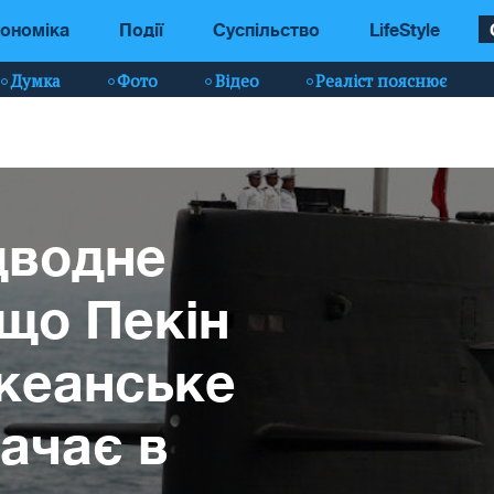
ономіка
Події
Суспільство
LifeStyle
Думка
Фото
Відео
Реаліст пояснює
дводне
іщо Пекін
кеанське
начає в