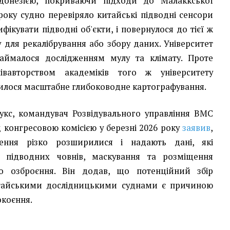
донезією, покриваючи підходи до Малаккської
року судно перевіряло китайські підводні сенсори
тифікувати підводні об'єкти, і повернулося до тієї ж
у для рекалібрування або збору даних. Університет
аймалося дослідженням мулу та клімату. Проте
івавторством академіків того ж університету
илося масштабне глибоководне картографування.
укс, командувач Розвідувального управління ВМС
 конгресовою комісією у березні 2026 року
заявив
,
ення різко розширилися і надають дані, які
ю підводних човнів, маскування та розміщення
бо озброєння. Він додав, що потенційний збір
итайськими дослідницькими суднами є причиною
окоєння.