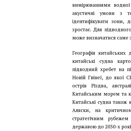
вимірюваннями водної
акустичні умови з т
ідентифікувати зони, 
зростає. Для підводно
може визначатися саме 
Географія китайських 
китайські судна карт
підводний хребет на пі
Новій Гвінеї, до якої
острів Різдва, австр
Китайським морем та к
Китайські судна також к
Аляски, на критично
стратегічним рубежем
державою до 2030-х рокі