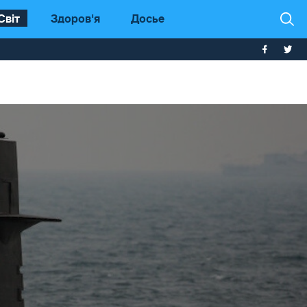
Світ
Здоров'я
Досье