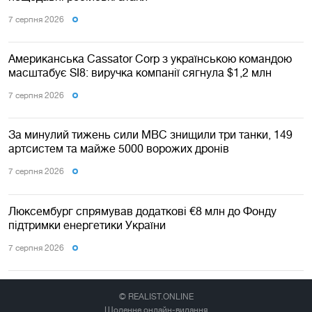
7 серпня 2026
Американська Cassator Corp з українською командою
масштабує SI8: виручка компанії сягнула $1,2 млн
7 серпня 2026
За минулий тижень сили МВС знищили три танки, 149
артсистем та майже 5000 ворожих дронів
7 серпня 2026
Люксембург спрямував додаткові €8 млн до Фонду
підтримки енергетики України
7 серпня 2026
© REALIST.ONLINE
Щоденне онлайн-видання