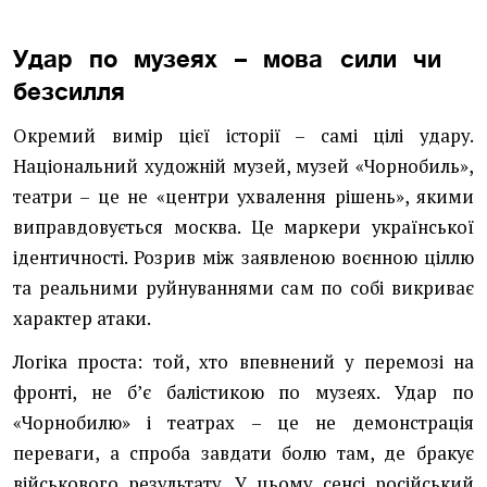
Удар по музеях – мова сили чи
безсилля
Окремий вимір цієї історії – самі цілі удару.
Національний художній музей, музей «Чорнобиль»,
театри – це не «центри ухвалення рішень», якими
виправдовується москва. Це маркери української
ідентичності. Розрив між заявленою воєнною ціллю
та реальними руйнуваннями сам по собі викриває
характер атаки.
Логіка проста: той, хто впевнений у перемозі на
фронті, не бʼє балістикою по музеях. Удар по
«Чорнобилю» і театрах – це не демонстрація
переваги, а спроба завдати болю там, де бракує
військового результату. У цьому сенсі російський