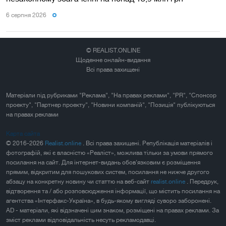
6 серпня 2026
© REALIST.ONLINE
Щоденне онлайн-видання
Всі права захищені
Матеріали під рубриками "Реклама", "На правах реклами", "PR", "Спонсор
проекту", "Партнер проекту", "Новини компаній", "Позиція" публікуються
на правах реклами
Карта сайта
© 2016-2026
Realist.online
. Всі права захищені. Републікація матеріалів і
фотографій, які є власністю «Реаліст», можлива тільки за умови прямого
посилання на сайт. Для інтернет-видань обов'язковим є розміщення
прямим, відкритим для пошукових систем, посилання не нижче другого
абзацу на конкретну новину чи статтю на веб-сайт
realist.online
. Передрук,
відтворення та / або розповсюдження інформації, що містить посилання на
агентства «Інтерфакс-Україна», в будь-якому вигляді суворо заборонені.
AD - матеріали, які відзначені цим знаком, розміщені на правах реклами. За
зміст реклами відповідальність несуть рекламодавці.