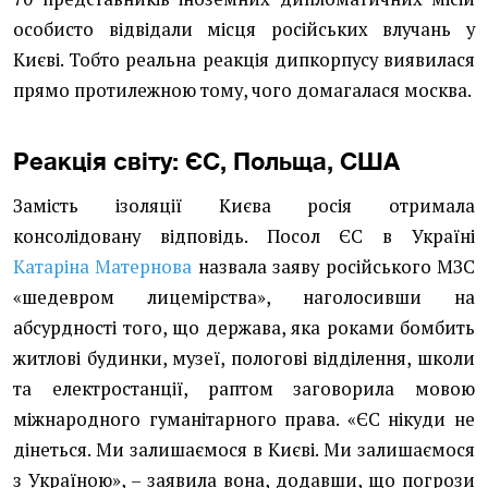
особисто відвідали місця російських влучань у
Києві. Тобто реальна реакція дипкорпусу виявилася
прямо протилежною тому, чого домагалася москва.
Реакція світу: ЄС, Польща, США
Замість ізоляції Києва росія отримала
консолідовану відповідь. Посол ЄС в Україні
Катаріна Матернова
назвала заяву російського МЗС
«шедевром лицемірства», наголосивши на
абсурдності того, що держава, яка роками бомбить
житлові будинки, музеї, пологові відділення, школи
та електростанції, раптом заговорила мовою
міжнародного гуманітарного права. «ЄС нікуди не
дінеться. Ми залишаємося в Києві. Ми залишаємося
з Україною», – заявила вона, додавши, що погрози