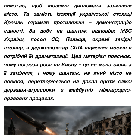
вимагає, щоб іноземні дипломати залишили
місто. Та замість ізоляції української столиці
Кремль отримав протилежне
–
демонстрацію
єдності. За добу на шантаж відповіли МЗС
України, посол ЄС, Польща, окремі західні
столиці, а держсекретар США відмовив москві в
потрібній їй драматизації. Цей матеріал пояснює,
чому погрози росії по Києву – це не мова сили, а
її замінник, і чому шантаж, на який ніхто не
повівся, перетворюється на доказ проти самої
держави-агресорки в майбутніх міжнародно-
правових процесах.