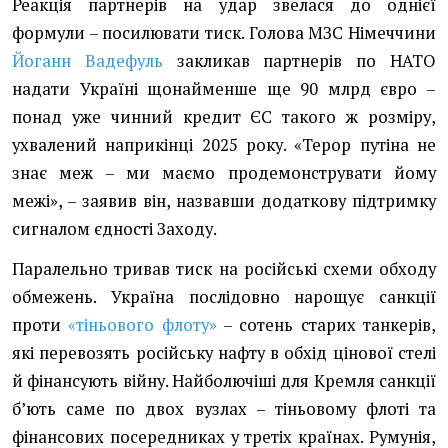
Реакція партнерів на удар звелася до однієї
формули – посилювати тиск. Голова МЗС Німеччини
Йоганн Вадефуль
закликав партнерів по НАТО
надати Україні щонайменше ще 90 млрд євро –
понад уже чинний кредит ЄС такого ж розміру,
ухвалений наприкінці 2025 року. «Терор путіна не
знає меж – ми маємо продемонструвати йому
межі», – заявив він, назвавши додаткову підтримку
сигналом єдності Заходу.
Паралельно тривав тиск на російські схеми обходу
обмежень. Україна послідовно нарощує санкції
проти
«тіньового флоту»
– сотень старих танкерів,
які перевозять російську нафту в обхід цінової стелі
й фінансують війну. Найболючіші для Кремля санкції
бʼють саме по двох вузлах – тіньовому флоті та
фінансових посередниках у третіх країнах. Румунія,