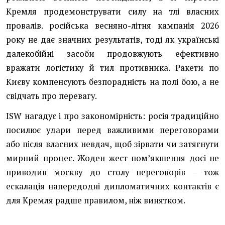
Кремля продемонструвати силу на тлі власних
провалів. російська весняно-літня кампанія 2026
року не дає значних результатів, тоді як українські
далекобійні засоби продовжують ефективно
вражати логістику й тил противника. Ракети по
Києву компенсують безпорадність на полі бою, а не
свідчать про перевагу.
ISW нагадує і про закономірність: росія традиційно
посилює удари перед важливими переговорами
або після власних невдач, щоб зірвати чи затягнути
мирний процес. Жоден жест помʼякшення досі не
приводив москву до столу переговорів – тож
ескалація напередодні дипломатичних контактів є
для Кремля радше правилом, ніж винятком.