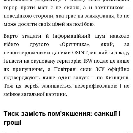
терор проти міст є не силою, а її замінником –
поведінкою сторони, яка грає на залякування, бо не
може досягти своїх цілей на полі бою.
Варто згадати й інформаційний шум навколо
нібито другого «Орєшника», який, за
непідтвердженими даними OSINT, міг вийти з ладу
і впасти на окуповану територію. ISW подає це лише
як припущення, а Повітряні сили ЗСУ офіційно
підтверджують лише один запуск – по Київщині.
Тож ця версія залишається неверифікованою і не
змінює загальної картини.
Тиск замість помʼякшення: санкції і
гроші