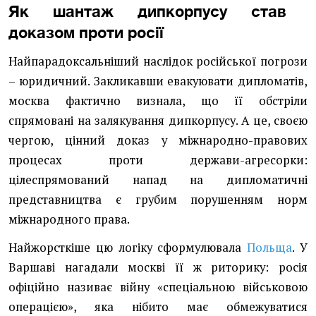
Як шантаж дипкорпусу став
доказом проти росії
Найпарадоксальніший наслідок російської погрози
– юридичний. Закликавши евакуювати дипломатів,
москва фактично визнала, що її обстріли
спрямовані на залякування дипкорпусу. А це, своєю
чергою, цінний доказ у міжнародно-правових
процесах проти держави-агресорки:
цілеспрямований напад на дипломатичні
представництва є грубим порушенням норм
міжнародного права.
Найжорсткіше цю логіку сформулювала
Польща
. У
Варшаві нагадали москві її ж риторику: росія
офіційно називає війну «спеціальною військовою
операцією», яка нібито має обмежуватися