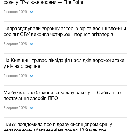
ракету FP-7 вже восени — Fire Point
6 серпня 2026
Виправдовували збройну агресію рф та воєнні злочини
росіян: СБУ викрила чотирьох інтернет-агітаторів
6 серпня 2026
На Київщині триває ліквідація наслідків ворожої атаки
у ніч на 5 серпня
6 серпня 2026
Ми буквально б’ємося за кожну ракету — Сибіга про
постачання засобів ППО
6 серпня 2026
НАБУ повідомила про підозру ексвіцепрем’єрці у
незаконному збагаченні на понад 13,9 млн грн