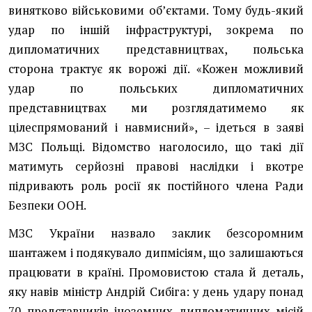
винятково військовими обʼєктами. Тому будь-який
удар по іншій інфраструктурі, зокрема по
дипломатичних представництвах, польська
сторона трактує як ворожі дії. «Кожен можливий
удар по польських дипломатичних
представництвах ми розглядатимемо як
цілеспрямований і навмисний», – ідеться в заяві
МЗС Польщі. Відомство наголосило, що такі дії
матимуть серйозні правові наслідки і вкотре
підривають роль росії як постійного члена Ради
Безпеки ООН.
МЗС України назвало заклик безсоромним
шантажем і подякувало дипмісіям, що залишаються
працювати в країні. Промовистою стала й деталь,
яку навів міністр Андрій Сибіга: у день удару понад
70 представників іноземних дипломатичних місій