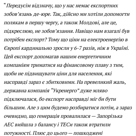
“
Передусім відзначу, що у нас немає експортних
зобов’язань де-юре. Так, дійсно ми хотіли допомогти
полякам в першу чергу, а також Молдові, але це,
підкреслюю, не зобов’язання. Навіщо нам взагалі був
потрібен експорт? Тому що ціни на електроенергію в
Європі кардинально зросли у 6-7 разів, ніж в Україні.
Цей експорт допомагав нашим енергетичним
компаніям триматися на фінансовому плаву з тим,
щоби не підвищувати ціни для населення, які
насправді зараз є збитковими. На превеликий жаль,
державна компанія “Укренерго” дуже мляво
підключалася, бо експорт насправді міг би бути
більшим. Але з цим будемо розбиратися потім, а зараз
очевидно, що генерація провалилася — Запорізька
АЕС вийшла з балансу і ТЕСи також втратили
потужності. Плюс до цього — пошкоджені