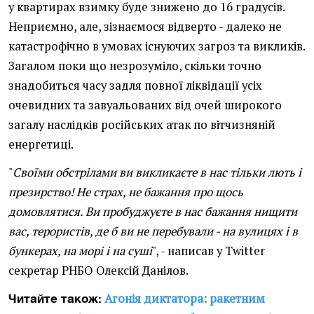
у квартирах взимку буде знижено до 16 градусів.
Неприємно, але, зізнаємося відверто - далеко не
катастрофічно в умовах існуючих загроз та викликів.
Загалом поки що незрозуміло, скільки точно
знадобиться часу задля повної ліквідації усіх
очевидних та завуальованих від очей широкого
загалу наслідків російських атак по вітчизняній
енергетиці.
"
Своїми обстрілами ви викликаєте в нас тільки лють і
презирство! Не страх, не бажання про щось
домовлятися. Ви пробуджуєте в нас бажання нищити
вас, терористів, де б ви не перебували - на вулицях і в
бункерах, на морі і на суші
", - написав у Twitter
секретар РНБО Олексій Данілов.
Агонія диктатора: ракетним
Читайте також: