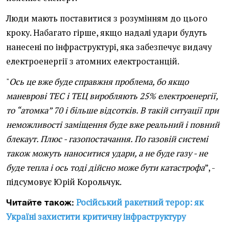
Люди мають поставитися з розумінням до цього
кроку. Набагато гірше, якщо надалі удари будуть
нанесені по інфраструктурі, яка забезпечує видачу
електроенергії з атомних електростанцій.
"
Ось це вже буде справжня проблема, бо якщо
маневрові ТЕС і ТЕЦ виробляють 25% електроенергії,
то “атомка” 70 і більше відсотків. В такій ситуації при
неможливості заміщення буде вже реальний і повний
блекаут. Плюс - газопостачання. По газовій системі
також можуть наноситися удари, а не буде газу - не
буде тепла і ось тоді дійсно може бути катастрофа
”, -
підсумовує Юрій Корольчук.
Російський ракетний терор: як
Читайте також:
Україні захистити критичну інфраструктуру