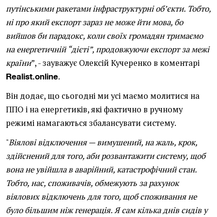
путінськими ракетами інфраструктурні об’єкти. Тобто,
ні про який експорт зараз не може йти мова, бо
вийшов би парадокс, коли своїх громадян тримаємо
на енергетичній “дієті”, продовжуючи експорт за межі
країни
”, - зауважує Олексій Кучеренко в коментарі
.
Realist.online
Він додає, що сьогодні ми усі маємо молитися на
ППО і на енергетиків, які фактично в ручному
режимі намагаються збалансувати систему.
"
Віялові відключення — вимушений, на жаль, крок,
здійснений для того, аби розвантажити систему, щоб
вона не увійшла в аварійний, катастрофічний стан.
Тобто, нас, споживачів, обмежують за рахунок
віялових відключень для того, щоб споживання не
було більшим ніж генерація. Я сам кілька днів сидів у