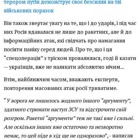
терором путін демонструє своє безсилля на тлі
військових поразок
Він також звертає увагу на те, що і до ударів, і під час
них Росія вдавалася не лише до ракетних, але й до
інформаційних атак, які свідчать про намагання
посіяти паніку серед людей. Про те, що і ця
“спецоперація” з тріском провалилася, годі й казати
— українців, вже не налякати абсолютно нічим...
Втім, найближчим часом, вважають експерти,
повторення масованих атак росії триватиме.
“
У ворога не лишилось жодного іншого “аргументу”,
здатного стримати наступ ЗСУ та відстрочити свій
розгром. Ракетні “аргументи” теж не такі вже і сильні.
Але оскільки інших вже остаточно та незворотно
немає, то цей піде в хід ще не одноразово
”, - написав