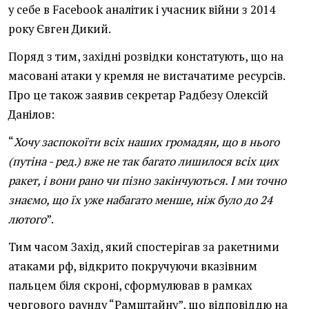
у себе в Facebook аналітик і учасник війни з 2014
року Євген Дикий.
Поряд з тим, західні розвідки констатують, що на
масовані атаки у кремля не вистачатиме ресурсів.
Про це також заявив секретар Радбезу Олексій
Данілов:
“
Хочу заспокоїти всіх наших громадян, що в нього
(путіна - ред.) вже не так багато лишилося всіх цих
ракет, і вони рано чи пізно закінчуються. І ми точно
знаємо, що їх уже набагато менше, ніж було до 24
лютого
”.
Тим часом Захід, який спостерігав за ракетними
атаками рф, відкрито покручуючи вказівним
пальцем біля скроні, сформулював в рамках
чергового раунду “Рамштайну”, що відповіддю на