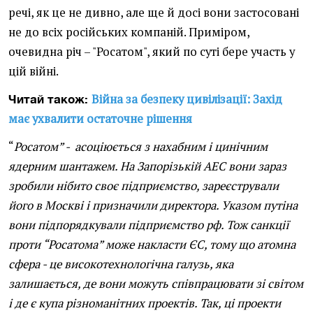
речі, як це не дивно, але ще й досі вони застосовані
не до всіх російських компаній. Приміром,
очевидна річ – "Росатом", який по суті бере участь у
цій війні.
Війна за безпеку цивілізації: Захід
Читай також:
має ухвалити остаточне рішення
“
Росатом” - асоціюється з нахабним і цинічним
ядерним шантажем. На Запорізькій АЕС вони зараз
зробили нібито своє підприємство, зареєстрували
його в Москві і призначили директора. Указом путіна
вони підпорядкували підприємство рф. Тож санкції
проти “Росатома” може накласти ЄС, тому що атомна
сфера - це високотехнологічна галузь, яка
залишається, де вони можуть співпрацювати зі світом
і де є купа різноманітних проектів. Так, ці проекти