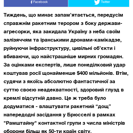
Facebook
Twitter
Тиждень, що минає запам’ятається, передусім
справжнім ракетним терором з боку держави-
агресорки, яка закидала Україну з неба своїм
залізяччям та іранськими дронами-камікадзе,
руйнуючи інфраструктуру, цивільні об’єкти і
вбиваючи, що найстрашніше мирних громадян.
За оцінками експертів, лише понеділковий удар
коштував росії щонайменше $400 мільйонів. Втім,
судячи з якоїсь абсолютно фантастичної за
суттю своєю неадекватності, здоровий глузд в
кремлі відсутній давно. Це ж треба було
додуматися - влаштувати ракетний “дощ”
напередодні засідання у Брюсселі в рамках
"Рамштайну" контактної групи з числа міністрів
оборони більш як 50-ти країн світу.