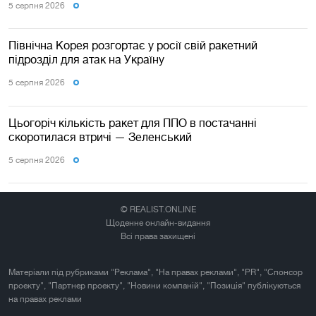
5 серпня 2026
Північна Корея розгортає у росії свій ракетний
підрозділ для атак на Україну
5 серпня 2026
Цьогоріч кількість ракет для ППО в постачанні
скоротилася втричі — Зеленський
5 серпня 2026
© REALIST.ONLINE
Щоденне онлайн-видання
Всі права захищені
Матеріали під рубриками "Реклама", "На правах реклами", "PR", "Спонсор
проекту", "Партнер проекту", "Новини компаній", "Позиція" публікуються
на правах реклами