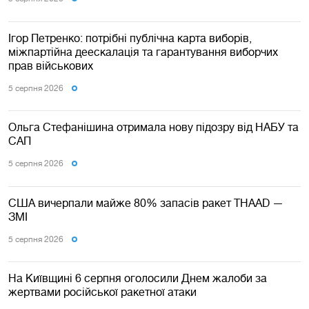
Ігор Петренко: потрібні публічна карта виборів,
міжпартійна деескалація та гарантування виборчих
прав військових
5 серпня 2026
Ольга Стефанішина отримала нову підозру від НАБУ та
САП
5 серпня 2026
США вичерпали майже 80% запасів ракет THAAD —
ЗМІ
5 серпня 2026
На Київщині 6 серпня оголосили Днем жалоби за
жертвами російської ракетної атаки