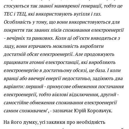
стосуються так званої маневреної генерації, тобто це
ТЕС і ТЕЦ, які використовують вугілля і газ.
Особливість у тому, що вони використовуються для
покриття так званих піків споживання електроенергії
- вечірніх та ранкових. Коли ці об’єкти виводяться з
ладу, вони втрачають можливість виробляти
достатній обсяг електроенергії. Але продовжують
працювати атомні електростанції, які виробляють
електроенергію в достатньому обсязі, це база. І коли
вранці або ввечері енергії недостатньо, задіюють два
варіанти: перший - примусове обмеження постачання
електроенергії, тобто віялові відключення, другий -
самостійне обмеження споживання електроенергії
самим споживачем
", - зазначає Юрій Корольчук.
На його думку, усі заклики про необхідність