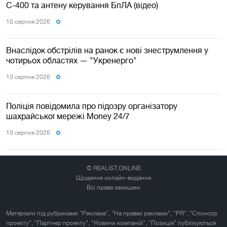
С-400 та антену керування БпЛА (відео)
10 серпня 2026
Внаслідок обстрілів на ранок є нові знеструмлення у
чотирьох областях — "Укренерго"
10 серпня 2026
Поліція повідомила про підозру організатору
шахрайської мережі Money 24/7
10 серпня 2026
© REALIST.ONLINE
Щоденне онлайн-видання
Всі права захищені
Матеріали під рубриками "Реклама", "На правах реклами", "PR", "Спонсор
проекту", "Партнер проекту", "Новини компаній", "Позиція" публікуються