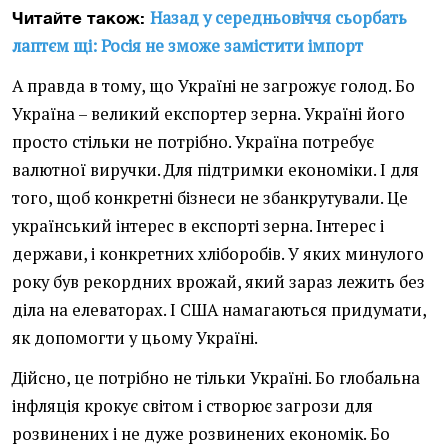
Назад у середньовіччя сьорбать
Читайте також:
лаптєм щі: Росія не зможе замістити імпорт
А правда в тому, що Україні не загрожує голод. Бо
Україна – великий експортер зерна. Україні його
просто стільки не потрібно. Україна потребує
валютної виручки. Для підтримки економіки. І для
того, щоб конкретні бізнеси не збанкрутували. Це
український інтерес в експорті зерна. Інтерес і
держави, і конкретних хліборобів. У яких минулого
року був рекордних врожай, який зараз лежить без
діла на елеваторах. І США намагаються придумати,
як допомогти у цьому Україні.
Дійсно, це потрібно не тільки Україні. Бо глобальна
інфляція крокує світом і створює загрози для
розвинених і не дуже розвинених економік. Бо