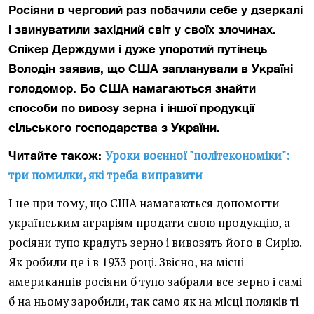
Росіяни в черговий раз побачили себе у дзеркалі
і звинуватили західний світ у своїх злочинах.
Спікер Держдуми і дуже упоротий путінець
Володін заявив, що США запланували в Україні
голодомор. Бо США намагаються знайти
способи по вивозу зерна і іншої продукції
сільського господарства з України.
Уроки воєнної "політекономіки":
Читайте також:
три помилки, які треба виправити
І це при тому, що США намагаються допомогти
українським аграріям продати свою продукцію, а
росіяни тупо крадуть зерно і вивозять його в Сирію.
Як робили це і в 1933 році. Звісно, на місці
американців росіяни б тупо забрали все зерно і самі
б на ньому заробили, так само як на місці поляків ті