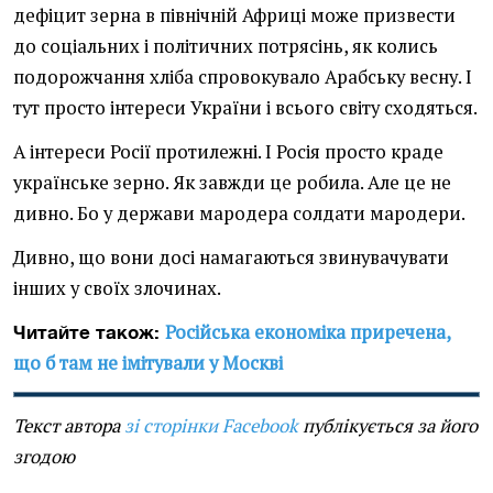
дефіцит зерна в північній Африці може призвести
до соціальних і політичних потрясінь, як колись
подорожчання хліба спровокувало Арабську весну. І
тут просто інтереси України і всього світу сходяться.
А інтереси Росії протилежні. І Росія просто краде
українське зерно. Як завжди це робила. Але це не
дивно. Бо у держави мародера солдати мародери.
Дивно, що вони досі намагаються звинувачувати
інших у своїх злочинах.
Російська економіка приречена,
Читайте також:
що б там не імітували у Москві
Текст автора
зі сторінки Facebook
публікується за його
згодою