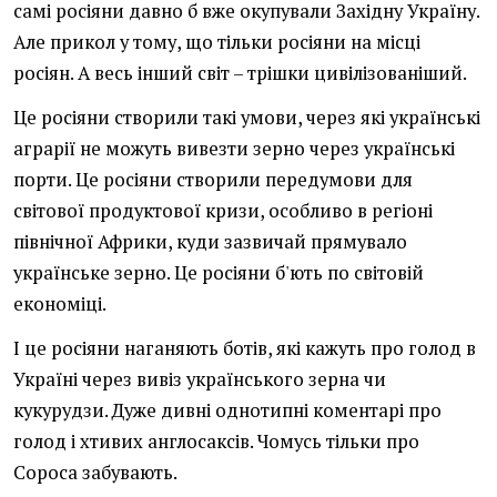
самі росіяни давно б вже окупували Західну Україну.
Але прикол у тому, що тільки росіяни на місці
росіян. А весь інший світ – трішки цивілізованіший.
Це росіяни створили такі умови, через які українські
аграрії не можуть вивезти зерно через українські
порти. Це росіяни створили передумови для
світової продуктової кризи, особливо в регіоні
північної Африки, куди зазвичай прямувало
українське зерно. Це росіяни б'ють по світовій
економіці.
І це росіяни наганяють ботів, які кажуть про голод в
Україні через вивіз українського зерна чи
кукурудзи. Дуже дивні однотипні коментарі про
голод і хтивих англосаксів. Чомусь тільки про
Сороса забувають.