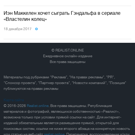
Иэн Маккелен хочет сыграть Гэндальфа в сериале
«Властелин колец»
18 декабря 2017
© REALIST.ONLINE
Ежедневное онлайн-издание
Все права защищены
Материалы под рубриками "Реклама", "На правах рекламы", "PR",
"Спонсор проекта", "Партнер проекта", "Новости компаний", "Позиция"
публикуются на правах рекламы
Карта сайта
© 2016-2026
Realist.online
. Все права защищены. Републикация
материалов и фотографий, являющихся собственностью «Реалист»,
возможна только при условии прямой ссылки на сайт. Для интернет-
изданий обязательным является размещение прямой, открытой для
поисковых систем, ссылки не ниже второго абзаца на конкретную новость
или статью на веб-сайт
realist.online
. Перепечатка, воспроизведение и/или