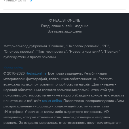
7 января 2019
© REALIST.ONLINE
Ежедневное онлайн-издание
Все права защищены
Материалы под рубриками "Реклама", "На правах рекламы", "PR",
"Спонсор проекта", "Партнер проекта", "Новости компаний", "Позиция"
публикуются на правах рекламы
Карта сайта
© 2016-2026
Realist.online
. Все права защищены. Републикация
материалов и фотографий, являющихся собственностью «Реалист»,
возможна только при условии прямой ссылки на сайт. Для интернет-
изданий обязательным является размещение прямой, открытой для
поисковых систем, ссылки не ниже второго абзаца на конкретную новость
или статью на веб-сайт
realist.online
. Перепечатка, воспроизведение и/или
распространение информации, содержащей ссылку на агентства
«Интерфакс-Украина», в каком-либо виде строго запрещены. AD –
материалы, которые отмечены этим знаком, размещены на правах
рекламы. За содержание рекламы ответственность несут рекламодатели.