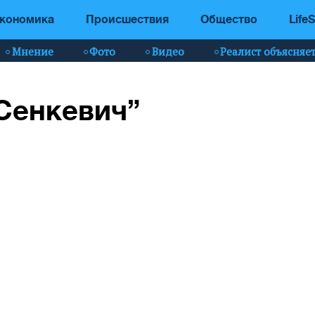
кономика
Происшествия
Общество
LifeS
Мнение
Фото
Видео
Реалист объясняе
“Сенкевич”