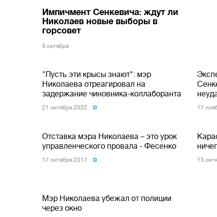
Импичмент Сенкевича: ждут ли
Николаев новые выборы в
горсовет
9 октября
"Пусть эти крысы знают": мэр
Эксп
Николаева отреагировал на
Сенк
задержание чиновника-коллаборанта
неуд
21 октября 2022
17 ноя
Отставка мэра Николаева – это урок
Кара
управленческого провала - Фесенко
ниче
17 октября 2017
13 окт
Мэр Николаева убежал от полиции
через окно