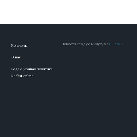
Новости каждую минуту на
UKR.NET
Контакты
О нас
Редакционная политика
Realist.online