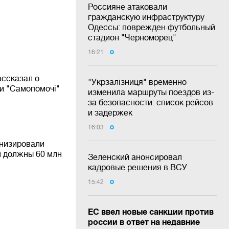
Россияне атаковали
гражданскую инфраструктуру
Одессы: поврежден футбольный
стадион "Черноморец"
16:21
ассказал о
"Укрзалізниця" временно
и "Самопомочі"
изменила маршруты поездов из-
за безопасности: список рейсов
и задержек
16:03
низировали
м должны 60 млн
Зеленский анонсировал
кадровые решения в ВСУ
15:42
ЕС ввел новые санкции против
россии в ответ на недавние