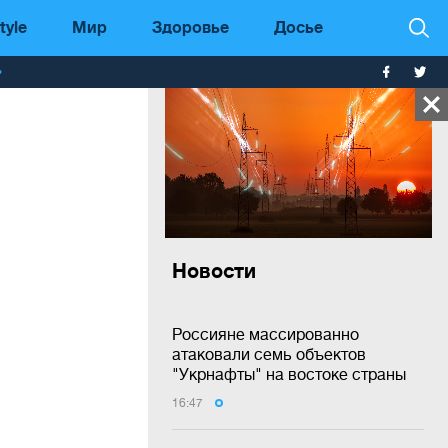
tyle
Мир
Здоровье
Досье
т
Новости
Россияне массированно
атаковали семь объектов
"Укрнафты" на востоке страны
16:47