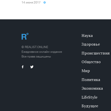
14 июня 2017
Наука
Здоровье
© REALIST.ONLINE
Ежедневное онлайн-издание
Происшествия
Все права защищены
Общество
Мир
Политика
Экономика
LifeStyle
Будущее