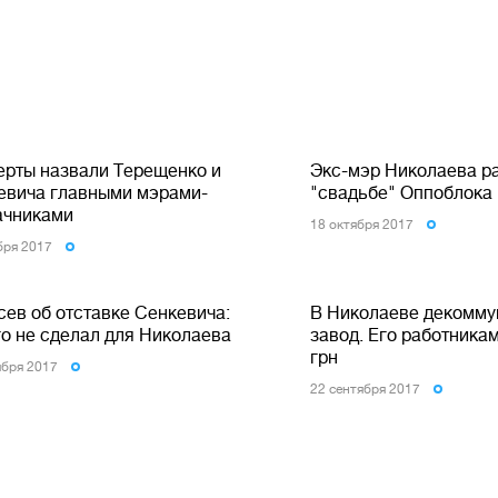
ерты назвали Терещенко и
Экс-мэр Николаева р
евича главными мэрами-
"свадьбе" Оппоблока 
ачниками
18 октября 2017
бря 2017
сев об отставке Сенкевича:
В Николаеве декомму
го не сделал для Николаева
завод. Его работника
грн
ября 2017
22 сентября 2017