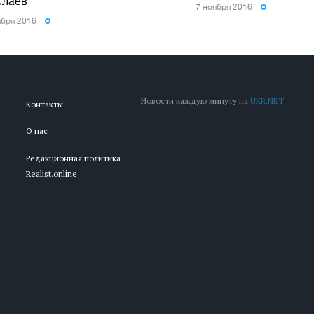
слаев
7 ноября 2016
абря 2016
Новости каждую минуту на
UKR.NET
Контакты
О нас
Редакционная политика
Realist.online