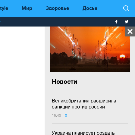
tyle
Мир
Здоровье
Досье
т
Новости
Великобритания расширила
санкции против россии
16:45
Украина планирует создать