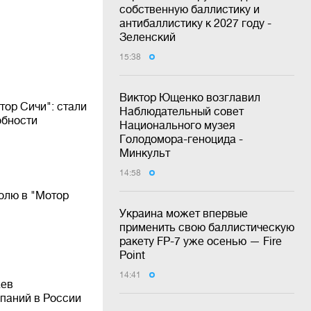
собственную баллистику и
антибаллистику к 2027 году -
Зеленский
15:38
Виктор Ющенко возглавил
тор Сичи": стали
Наблюдательный совет
обности
Национального музея
Голодомора-геноцида -
Минкульт
14:58
олю в "Мотор
Украина может впервые
применить свою баллистическую
ракету FP-7 уже осенью — Fire
Point
14:41
аев
паний в России