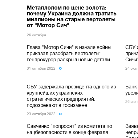
Металлолом по цене золота:
почему Украина должна тратить
миллионы на старые вертолеты
от "Мотор Сич"
26 октября
Глава "Мотор Сичи" в начале войны
СБУ 
приказал разобрать вертолеты:
прич
генпрокурор раскрыл новые детали
Сичи"
31 октября 2022
24 окт
СБУ задержала президента одного из
Банк 
крупнейших украинских
увел
стратегических предприятий:
26 июн
подозревают в госизмене
23 октября 2022
Савченко "попросят" из комитета по
Заяв
нацбезопасности в конце февраля
непр