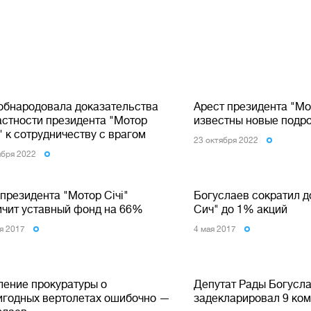
обнародовала доказательства
Арест президента "Мо
астности президента "Мотор
известны новые подр
 к сотрудничеству с врагом
23 октября 2022
ября 2022
президента "Мотор Січі"
Богуслаев сократил д
ичит уставный фонд на 66%
Сич" до 1% акций
я 2017
4 мая 2017
ление прокуратуры о
Депутат Рады Богусл
игодных вертолетах ошибочно —
задекларировал 9 ком