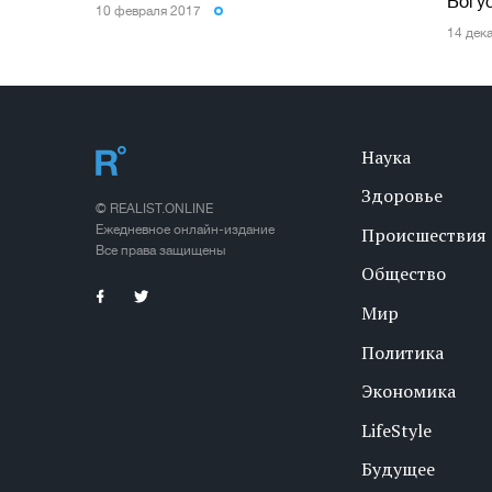
Богу
10 февраля 2017
14 дек
Наука
Здоровье
© REALIST.ONLINE
Ежедневное онлайн-издание
Происшествия
Все права защищены
Общество
Мир
Политика
Экономика
LifeStyle
Будущее