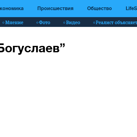
кономика
Происшествия
Общество
LifeS
Мнение
Фото
Видео
Реалист объясняе
“Богуслаев”