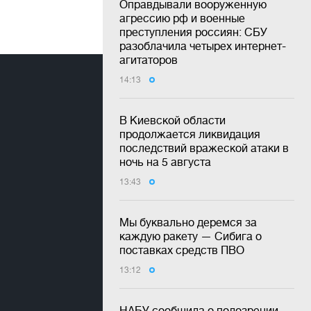
Оправдывали вооруженную
агрессию рф и военные
преступления россиян: СБУ
разоблачила четырех интернет-
агитаторов
14:13
В Киевской области
продолжается ликвидация
последствий вражеской атаки в
ночь на 5 августа
13:43
Мы буквально деремся за
каждую ракету — Сибига о
поставках средств ПВО
13:12
НАБУ сообщила о подозрении