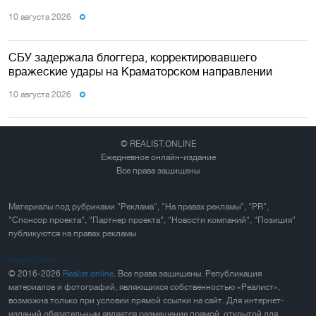
10 августа 2026
СБУ задержала блоггера, корректировавшего
вражеские удары на Краматорском направлении
10 августа 2026
© REALIST.ONLINE
Ежедневное онлайн-издание
Все права защищены
Материалы под рубриками "Реклама", "На правах рекламы", "PR",
"Спонсор проекта", "Партнер проекта", "Новости компаний", "Позиция"
публикуются на правах рекламы
Карта сайта
© 2016-2026
Realist.online
. Все права защищены. Републикация
материалов и фотографий, являющихся собственностью «Реалист»,
возможна только при условии прямой ссылки на сайт. Для интернет-
изданий обязательным является размещение прямой, открытой для