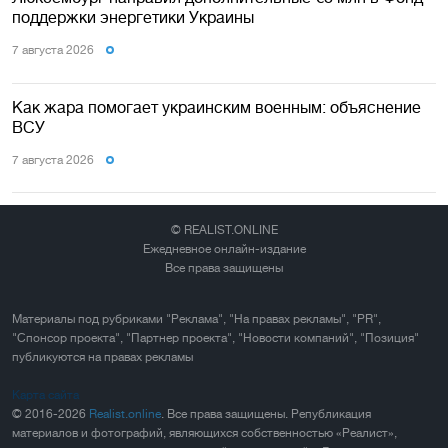
поддержки энергетики Украины
7 августа 2026
Как жара помогает украинским военным: объяснение
ВСУ
7 августа 2026
© REALIST.ONLINE
Ежедневное онлайн-издание
Все права защищены
Материалы под рубриками "Реклама", "На правах рекламы", "PR",
"Спонсор проекта", "Партнер проекта", "Новости компаний", "Позиция"
публикуются на правах рекламы
Карта сайта
© 2016-2026
Realist.online
. Все права защищены. Републикация
материалов и фотографий, являющихся собственностью «Реалист»,