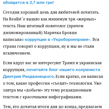
обойдется в 2,7 млн грн!
Сегодня хороший день для любителей почитать.
На Realist`е вышло как минимум три
«
жирных»
текста. Наш штатный политолог
(
причем
дипломированный) Маричка Бровди
написала
Вся
о коррупции в «Укроборонпроме».
страна говорит о коррупции, ну и мы не стали
исключением.
Если вдруг вас не интересуют Трамп и украинская
коррупция,
почитайте блог нашего колумниста
. Если кратко, он написал
Дмитрия Риздванецкого
о том, какие профессии
«
съедят» технологии. Уже
завтра мы «добьем» эту тему редакционным
текстом с красочными инфографиками.
Тем, кто дочитал итоги дня до конца, предлагаем