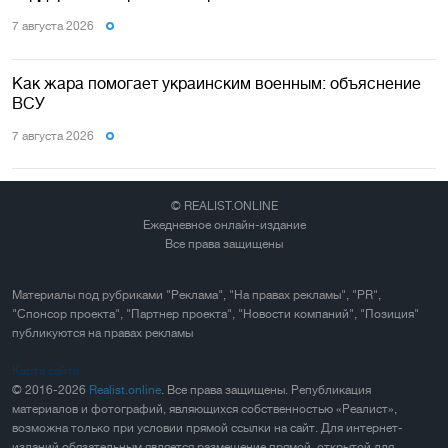
7 августа 2026
Как жара помогает украинским военным: объяснение
ВСУ
7 августа 2026
© REALIST.ONLINE
Ежедневное онлайн-издание
Все права защищены
Материалы под рубриками "Реклама", "На правах рекламы", "PR",
"Спонсор проекта", "Партнер проекта", "Новости компаний", "Позиция"
публикуются на правах рекламы
Карта сайта
© 2016-2026
Realist.online
. Все права защищены. Републикация
материалов и фотографий, являющихся собственностью «Реалист»,
возможна только при условии прямой ссылки на сайт. Для интернет-
изданий обязательным является размещение прямой, открытой для