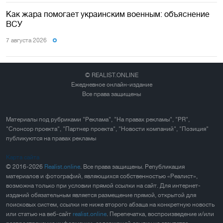
Как жара помогает украинским военным: объяснение
ВСУ
7 августа 2026
© REALIST.ONLINE
Ежедневное онлайн-издание
Все права защищены
Материалы под рубриками "Реклама", "На правах рекламы", "PR",
"Спонсор проекта", "Партнер проекта", "Новости компаний", "Позиция"
публикуются на правах рекламы
Карта сайта
© 2016-2026
Realist.online
. Все права защищены. Републикация
материалов и фотографий, являющихся собственностью «Реалист»,
возможна только при условии прямой ссылки на сайт. Для интернет-
изданий обязательным является размещение прямой, открытой для
поисковых систем, ссылки не ниже второго абзаца на конкретную новость
или статью на веб-сайт
realist.online
. Перепечатка, воспроизведение и/или