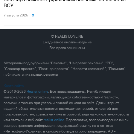
ВСУ
7 августа 2026
© REALIST.ONLINE
Ежедневное онлайн-издание
Все права защищены
Материалы под рубриками "Реклама", "На правах рекламы", "PR",
"Спонсор проекта", "Партнер проекта", "Новости компаний", "Позиция"
публикуются на правах рекламы
Карта сайта
© 2016-2026
Realist.online
. Все права защищены. Републикация
материалов и фотографий, являющихся собственностью «Реалист»,
возможна только при условии прямой ссылки на сайт. Для интернет-
изданий обязательным является размещение прямой, открытой для
поисковых систем, ссылки не ниже второго абзаца на конкретную новость
или статью на веб-сайт
realist.online
. Перепечатка, воспроизведение и/или
распространение информации, содержащей ссылку на агентства
«Интерфакс-Украина», в каком-либо виде строго запрещены. AD –